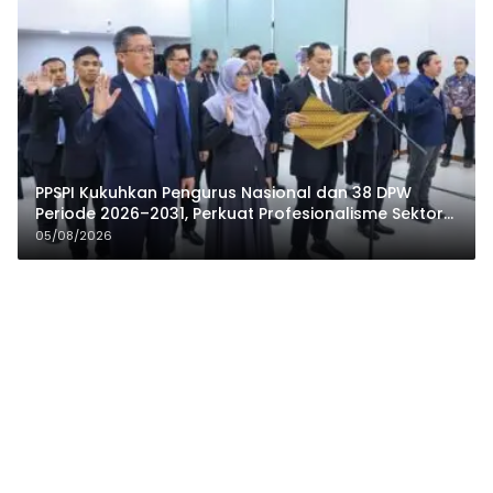
PPSPI Kukuhkan Pengurus Nasional dan 38 DPW
Periode 2026–2031, Perkuat Profesionalisme Sektor
Publik
05/08/2026