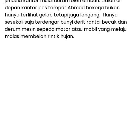
jendela kantor mulai buram oleh embun. Jalan di
depan kantor pos tempat Ahmad bekerja bukan
hanya terlihat gelap tetapi juga lengang. Hanya
sesekali saja terdengar bunyi derit rantai becak dan
derum mesin sepeda motor atau mobil yang melaju
malas membelah rintik hujan.