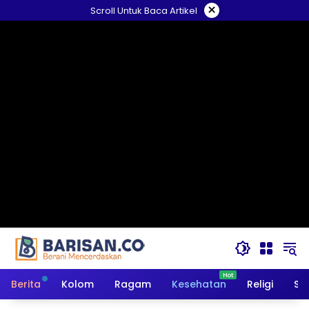
Langsung
×
Scroll Untuk Baca Artikel
ke
konten
Berita
Kolom
Ragam
Kesehatan
Religi
So