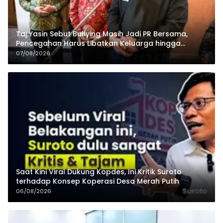
Taj Yasin Sebut Bullying Masih Jadi PR Bersama,
Pencegahan Harus Libatkan Keluarga hingga
Pesantren
07/08/2026
Saat Kini Viral Dukung Kopdes, Ini Kritik Suroto
terhadap Konsep Koperasi Desa Merah Putih
06/08/2026