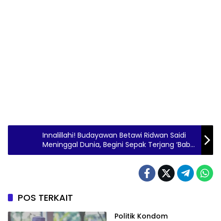
Innalillahi! Budayawan Betawi Ridwan Saidi
Meninggal Dunia, Begini Sepak Terjang ‘Babe’
Semasa Hidupnya
POS TERKAIT
Politik Kondom