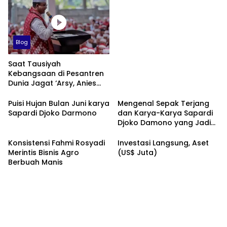
Blog
Saat Tausiyah
Kebangsaan di Pesantren
Dunia Jagat ‘Arsy, Anies
Mendapat Jimat dan
Dukungan dari Abah Aos
Puisi Hujan Bulan Juni karya
Mengenal Sepak Terjang
Sapardi Djoko Darmono
dan Karya-Karya Sapardi
Djoko Damono yang Jadi
Google Doodle Hari Ini
Konsistensi Fahmi Rosyadi
Investasi Langsung, Aset
Merintis Bisnis Agro
(US$ Juta)
Berbuah Manis