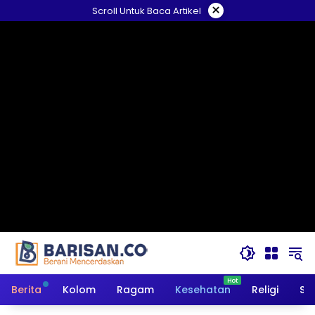
Langsung
×
Scroll Untuk Baca Artikel
ke
konten
Berita
Kolom
Ragam
Kesehatan
Religi
So