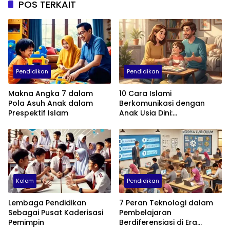
POS TERKAIT
Pendidikan
Pendidikan
Makna Angka 7 dalam
10 Cara Islami
Pola Asuh Anak dalam
Berkomunikasi dengan
Prespektif Islam
Anak Usia Dini:
Menumbuhkan Akhlak,
Empati, dan Cinta
Kolom
Pendidikan
Lembaga Pendidikan
7 Peran Teknologi dalam
Sebagai Pusat Kaderisasi
Pembelajaran
Pemimpin
Berdiferensiasi di Era