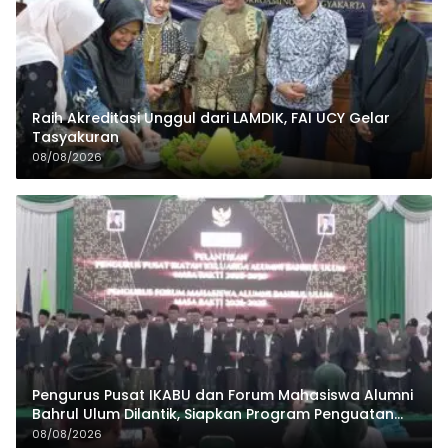
Raih Akreditasi Unggul dari LAMDIK, FAI UCY Gelar
Tasyakuran
08/08/2026
Pengurus Pusat IKABU dan Forum Mahasiswa Alumni
Bahrul Ulum Dilantik, Siapkan Program Penguatan
Organisasi dan Ekonomi
08/08/2026