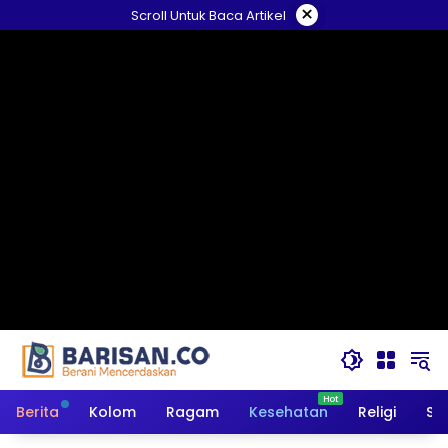
Langsung
×
Scroll Untuk Baca Artikel
ke
konten
Berita
Kolom
Ragam
Kesehatan
Religi
So