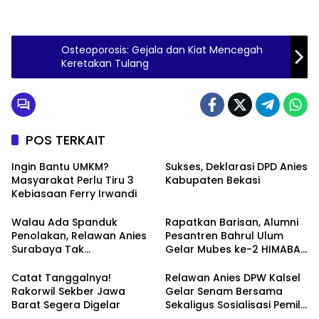
Osteoporosis: Gejala dan Kiat Mencegah
Keretakan Tulang
POS TERKAIT
Ingin Bantu UMKM?
Sukses, Deklarasi DPD Anies
Masyarakat Perlu Tiru 3
Kabupaten Bekasi
Kebiasaan Ferry Irwandi
Walau Ada Spanduk
Rapatkan Barisan, Alumni
Penolakan, Relawan Anies
Pesantren Bahrul Ulum
Surabaya Tak
Gelar Mubes ke-2 HIMABAS
Tergoyahkan
dan Bentuk IKABU
Semarang
Catat Tanggalnya!
Relawan Anies DPW Kalsel
Rakorwil Sekber Jawa
Gelar Senam Bersama
Barat Segera Digelar
Sekaligus Sosialisasi Pemilu
2024