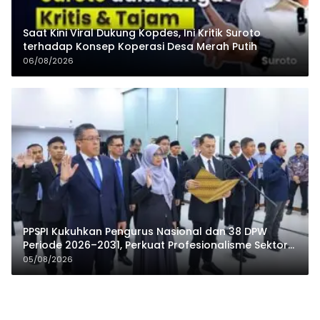
Saat Kini Viral Dukung Kopdes, Ini Kritik Suroto
terhadap Konsep Koperasi Desa Merah Putih
06/08/2026
PPSPI Kukuhkan Pengurus Nasional dan 38 DPW
Periode 2026–2031, Perkuat Profesionalisme Sektor
Publik
05/08/2026