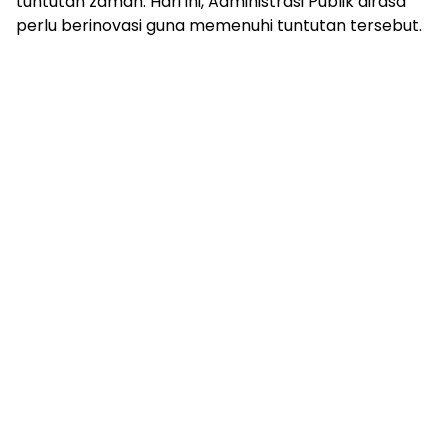
tuntutan zaman. Hari ini, Administrasi Publik dirasa
perlu berinovasi guna memenuhi tuntutan tersebut.