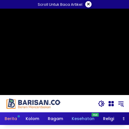
Langsung
×
Scroll Untuk Baca Artikel
ke
konten
Berita
Kolom
Ragam
Kesehatan
Religi
So