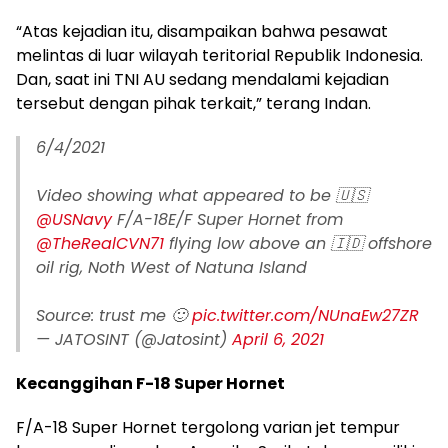
“Atas kejadian itu, disampaikan bahwa pesawat
melintas di luar wilayah teritorial Republik Indonesia.
Dan, saat ini TNI AU sedang mendalami kejadian
tersebut dengan pihak terkait,” terang Indan.
6/4/2021
Video showing what appeared to be 🇺🇸
@USNavy
F/A-18E/F Super Hornet from
@TheRealCVN71
flying low above an 🇮🇩 offshore
oil rig, Noth West of Natuna Island
Source: trust me 🙂
pic.twitter.com/NUnaEw27ZR
— JATOSINT (@Jatosint)
April 6, 2021
Kecanggihan F-18 Super Hornet
F/A-18 Super Hornet tergolong varian jet tempur