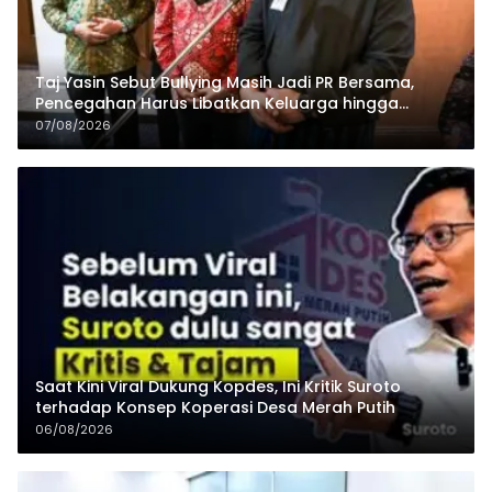
Taj Yasin Sebut Bullying Masih Jadi PR Bersama,
Pencegahan Harus Libatkan Keluarga hingga
Pesantren
07/08/2026
Saat Kini Viral Dukung Kopdes, Ini Kritik Suroto
terhadap Konsep Koperasi Desa Merah Putih
06/08/2026