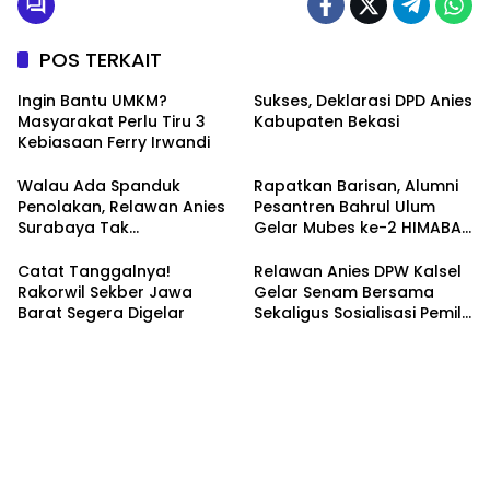
POS TERKAIT
Ingin Bantu UMKM?
Sukses, Deklarasi DPD Anies
Masyarakat Perlu Tiru 3
Kabupaten Bekasi
Kebiasaan Ferry Irwandi
Walau Ada Spanduk
Rapatkan Barisan, Alumni
Penolakan, Relawan Anies
Pesantren Bahrul Ulum
Surabaya Tak
Gelar Mubes ke-2 HIMABAS
Tergoyahkan
dan Bentuk IKABU
Semarang
Catat Tanggalnya!
Relawan Anies DPW Kalsel
Rakorwil Sekber Jawa
Gelar Senam Bersama
Barat Segera Digelar
Sekaligus Sosialisasi Pemilu
2024