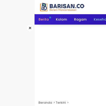
Langsung
ke
konten
Berita
Kolom
Ragam
Keseh
×
Beranda
Terkini