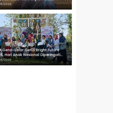
08/2026
 Genzi Gelar Genzi Bright Future
6, Hari Anak Nasional Diperingati
ngan Lomba Puisi dan Tembang
08/2026
lanan