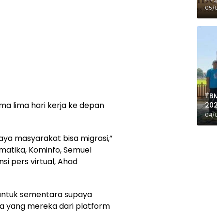
05/
TBM
a lima hari kerja ke depan
202
de
04/
Do
paya masyarakat bisa migrasi,”
rmatika, Kominfo, Semuel
si pers virtual, Ahad
untuk sementara supaya
 yang mereka dari platform