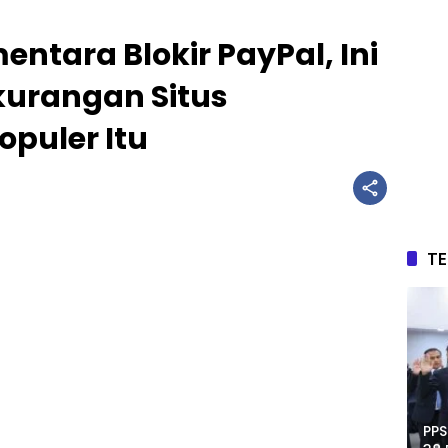
ntara Blokir PayPal, Ini
kurangan Situs
puler Itu
T
PPS