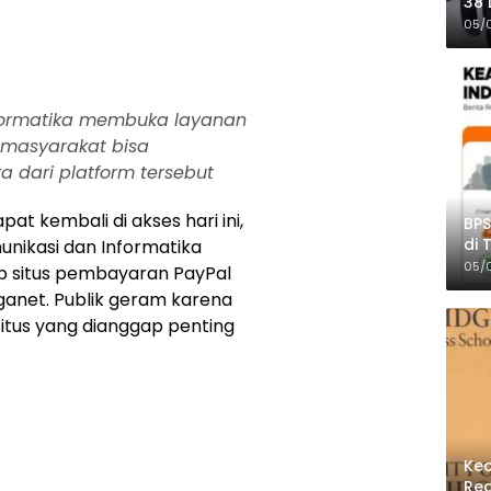
38 
Pro
05/
formatika membuka layanan
 masyarakat bisa
dari platform tersebut
pat kembali di akses hari ini,
BPS
di 
nikasi dan Informatika
Per
05/
p situs pembayaran PayPal
ganet. Publik geram karena
itus yang dianggap penting
Kec
Reg