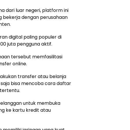
dari luar negeri, platform ini
g bekerja dengan perusahaan
nten.
n digital paling populer di
400 juta pengguna aktif.
aan tersebut memfasilitasi
sfer online.
akukan transfer atau belanja
pa saja bisa mencoba cara daftar
tertentu.
n pelanggan untuk membuka
g ke kartu kredit atau
 memiliki jaringan yang kuat