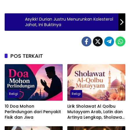
Asyikk! Durian Justru Menurunkan Kolesterol
Jahat, Ini Buktinya
POS TERKAIT
Religi
Religi
10 Doa Mohon
Lirik Sholawat Al Qolbu
Perlindungan dari Penyakit
Mutayyam Arab, Latin dan
Fisik dan Jiwa
Artinya Lengkap, Sholawat
Penuh Cinta kepada Nabi
Muhammad SAW