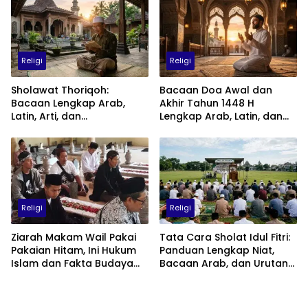
Religi
Religi
Sholawat Thoriqoh:
Bacaan Doa Awal dan
Bacaan Lengkap Arab,
Akhir Tahun 1448 H
Latin, Arti, dan
Lengkap Arab, Latin, dan
Keutamaannya
Artinya: Waktu, Tata Cara,
dan Keutamaannya
Religi
Religi
Ziarah Makam Wail Pakai
Tata Cara Sholat Idul Fitri:
Pakaian Hitam, Ini Hukum
Panduan Lengkap Niat,
Islam dan Fakta Budaya
Bacaan Arab, dan Urutan
Jawa yang Jarang
Pelaksanaan
Diketahui