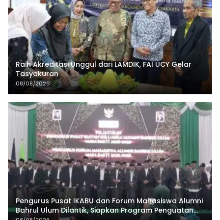
Raih Akreditasi Unggul dari LAMDIK, FAI UCY Gelar
Tasyakuran
08/08/2026
Pengurus Pusat IKABU dan Forum Mahasiswa Alumni
Bahrul Ulum Dilantik, Siapkan Program Penguatan
Organisasi dan Ekonomi
08/08/2026