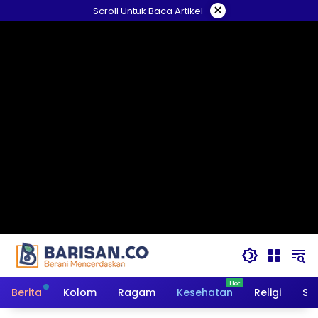
Langsung
×
Scroll Untuk Baca Artikel
ke
konten
Berita
Kolom
Ragam
Kesehatan
Religi
So