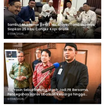
Sambut Muktamar ke-35 NU, Alumni Tambakberas
Siapkan 25 Ribu Cangkir Kopi Gratis
07/08/2026
Taj Yasin Sebut Bullying Masih Jadi PR Bersama,
Pencegahan Harus Libatkan Keluarga hingga
Pesantren
07/08/2026