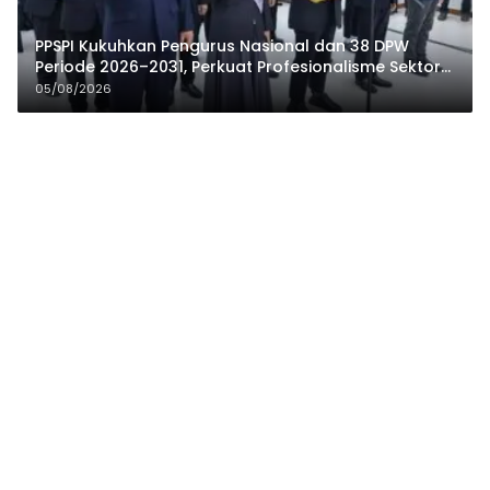
PPSPI Kukuhkan Pengurus Nasional dan 38 DPW
Periode 2026–2031, Perkuat Profesionalisme Sektor
Publik
05/08/2026