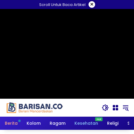
Langsung
×
Scroll Untuk Baca Artikel
ke
konten
Berita
Kolom
Ragam
Kesehatan
Religi
So