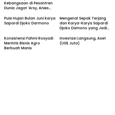
Kebangsaan di Pesantren
Dunia Jagat ‘Arsy, Anies
Mendapat Jimat dan
Dukungan dari Abah Aos
Puisi Hujan Bulan Juni karya
Mengenal Sepak Terjang
Sapardi Djoko Darmono
dan Karya-Karya Sapardi
Djoko Damono yang Jadi
Google Doodle Hari Ini
Konsistensi Fahmi Rosyadi
Investasi Langsung, Aset
Merintis Bisnis Agro
(US$ Juta)
Berbuah Manis