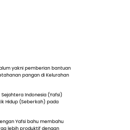
nalum yakni pemberian bantuan
ketahanan pangan di Kelurahan
ejahtera Indonesia (Yafsi)
k Hidup (Seberkah) pada
 dengan Yafsi bahu membahu
a lebih produktif dengan