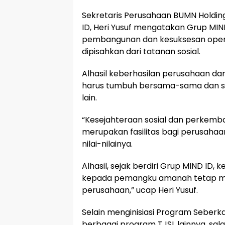
Sekretaris Perusahaan BUMN Holdin
ID, Heri Yusuf mengatakan Grup MI
pembangunan dan kesuksesan opera
dipisahkan dari tatanan sosial.
Alhasil keberhasilan perusahaan d
harus tumbuh bersama-sama dan s
lain.
“Kesejahteraan sosial dan perkemb
merupakan fasilitas bagi perusahaan
nilai-nilainya.
Alhasil, sejak berdiri Grup MIND ID, 
kepada pemangku amanah tetap me
perusahaan,” ucap Heri Yusuf.
Selain menginisiasi Program Seberk
berbagai program TJSL lainnya, sa