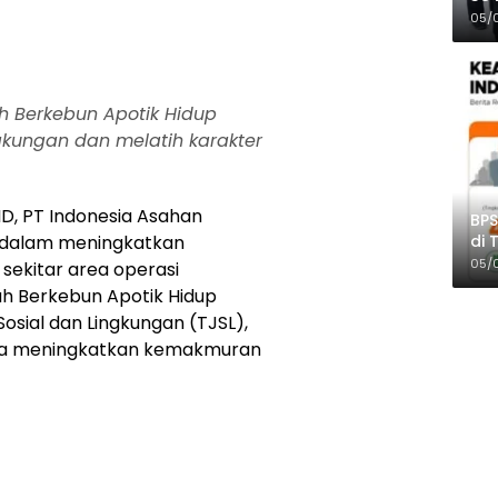
Pro
05/
ah Berkebun Apotik Hidup
ngkungan dan melatih karakter
D, PT Indonesia Asahan
BPS
di 
a dalam meningkatkan
Per
05/
 sekitar area operasi
ah Berkebun Apotik Hidup
sial dan Lingkungan (TJSL),
rta meningkatkan kemakmuran