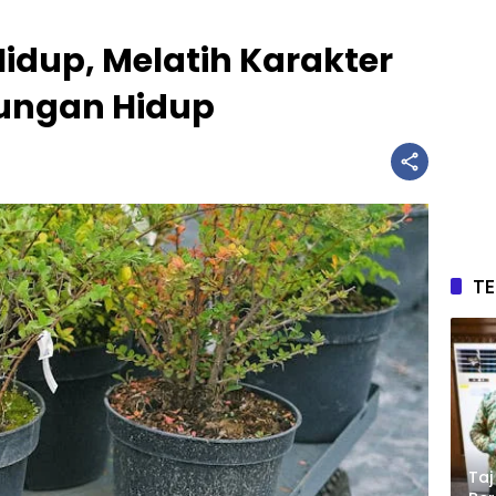
idup, Melatih Karakter
kungan Hidup
T
Taj