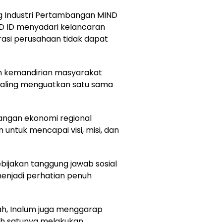
g Industri Pertambangan MIND
ND ID menyadari kelancaran
si perusahaan tidak dapat
an kemandirian masyarakat
aling menguatkan satu sama
angan ekonomi regional
 untuk mencapai visi, misi, dan
kebijakan tanggung jawab sosial
njadi perhatian penuh
ah, Inalum juga menggarap
lah satunya melakukan