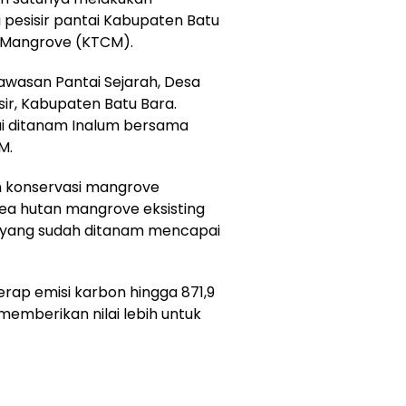
pesisir pantai Kabupaten Batu
 Mangrove (KTCM).
awasan Pantai Sejarah, Desa
ir, Kabupaten Batu Bara.
ai ditanam Inalum bersama
M.
 konservasi mangrove
ea hutan mangrove eksisting
it yang sudah ditanam mencapai
p emisi karbon hingga 871,9
memberikan nilai lebih untuk