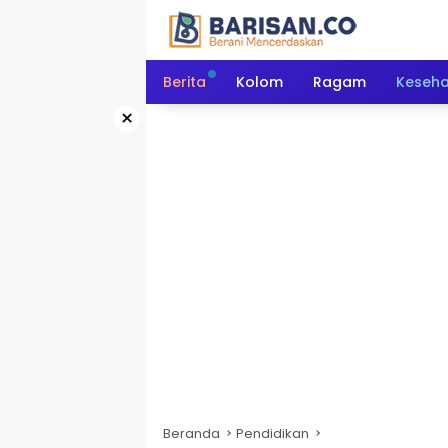
Langsung
ke
konten
Berita
Kolom
Ragam
Keseh
×
Beranda
Pendidikan