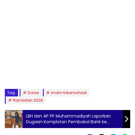
Tag:
Dunia
imam trikarsohadi
Ramadan 2026
LBH dan AP PP Muhammadiyah Laporkan
Dugaan Komplotan Pembobol Bank ke
Bareskrim