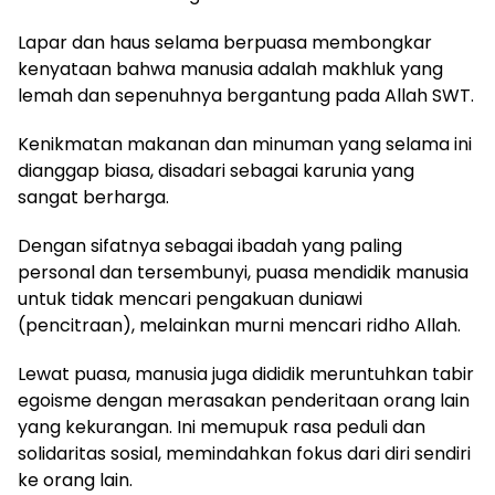
Lapar dan haus selama berpuasa membongkar
kenyataan bahwa manusia adalah makhluk yang
lemah dan sepenuhnya bergantung pada Allah SWT.
Kenikmatan makanan dan minuman yang selama ini
dianggap biasa, disadari sebagai karunia yang
sangat berharga.
Dengan sifatnya sebagai ibadah yang paling
personal dan tersembunyi, puasa mendidik manusia
untuk tidak mencari pengakuan duniawi
(pencitraan), melainkan murni mencari ridho Allah.
Lewat puasa, manusia juga dididik meruntuhkan tabir
egoisme dengan merasakan penderitaan orang lain
yang kekurangan. Ini memupuk rasa peduli dan
solidaritas sosial, memindahkan fokus dari diri sendiri
ke orang lain.