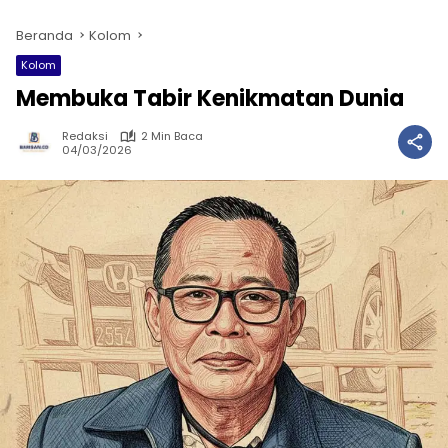
Beranda
Kolom
Kolom
Membuka Tabir Kenikmatan Dunia
Redaksi
2 Min Baca
04/03/2026