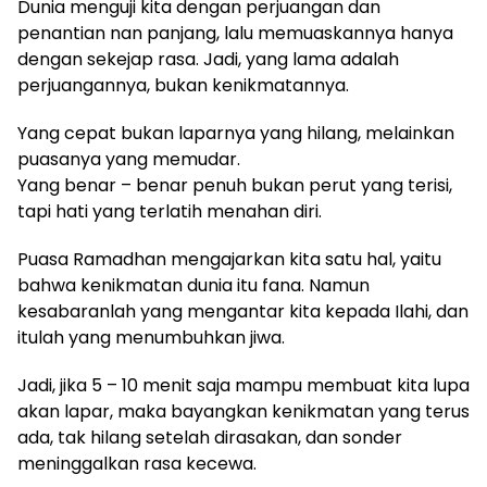
Dunia menguji kita dengan perjuangan dan
penantian nan panjang, lalu memuaskannya hanya
dengan sekejap rasa. Jadi, yang lama adalah
perjuangannya, bukan kenikmatannya.
Yang cepat bukan laparnya yang hilang, melainkan
puasanya yang memudar.
Yang benar – benar penuh bukan perut yang terisi,
tapi hati yang terlatih menahan diri.
Puasa Ramadhan mengajarkan kita satu hal, yaitu
bahwa kenikmatan dunia itu fana. Namun
kesabaranlah yang mengantar kita kepada Ilahi, dan
itulah yang menumbuhkan jiwa.
Jadi, jika 5 – 10 menit saja mampu membuat kita lupa
akan lapar, maka bayangkan kenikmatan yang terus
ada, tak hilang setelah dirasakan, dan sonder
meninggalkan rasa kecewa.