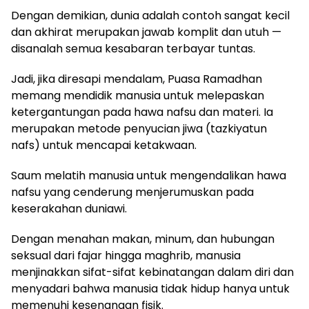
Dengan demikian, dunia adalah contoh sangat kecil
dan akhirat merupakan jawab komplit dan utuh —
disanalah semua kesabaran terbayar tuntas.
Jadi, jika diresapi mendalam, Puasa Ramadhan
memang mendidik manusia untuk melepaskan
ketergantungan pada hawa nafsu dan materi. Ia
merupakan metode penyucian jiwa (tazkiyatun
nafs) untuk mencapai ketakwaan.
Saum melatih manusia untuk mengendalikan hawa
nafsu yang cenderung menjerumuskan pada
keserakahan duniawi.
Dengan menahan makan, minum, dan hubungan
seksual dari fajar hingga maghrib, manusia
menjinakkan sifat-sifat kebinatangan dalam diri dan
menyadari bahwa manusia tidak hidup hanya untuk
memenuhi kesenangan fisik.