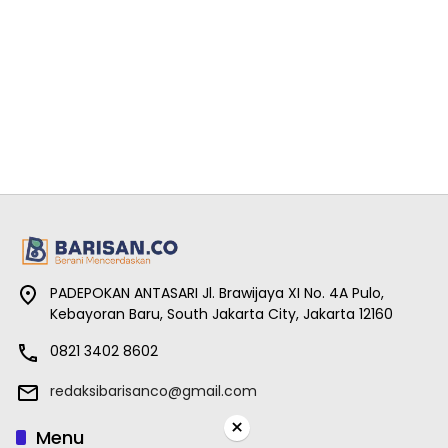
PADEPOKAN ANTASARI Jl. Brawijaya XI No. 4A Pulo,
Kebayoran Baru, South Jakarta City, Jakarta 12160
0821 3402 8602
redaksibarisanco@gmail.com
×
Menu