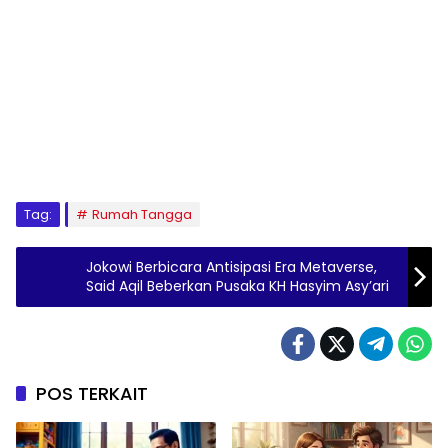
Tag:
Rumah Tangga
Jokowi Berbicara Antisipasi Era Metaverse,
Said Aqil Beberkan Pusaka KH Hasyim Asy’ari
POS TERKAIT