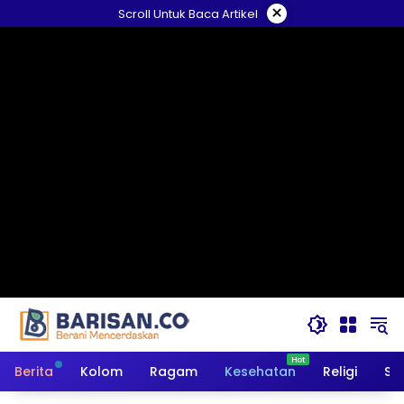
Langsung
×
Scroll Untuk Baca Artikel
ke
konten
Berita
Kolom
Ragam
Kesehatan
Religi
So