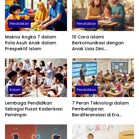
Pendidikan
Pendidikan
Makna Angka 7 dalam
10 Cara Islami
Pola Asuh Anak dalam
Berkomunikasi dengan
Prespektif Islam
Anak Usia Dini:
Menumbuhkan Akhlak,
Empati, dan Cinta
Kolom
Pendidikan
Lembaga Pendidikan
7 Peran Teknologi dalam
Sebagai Pusat Kaderisasi
Pembelajaran
Pemimpin
Berdiferensiasi di Era
Kurikulum Merdeka