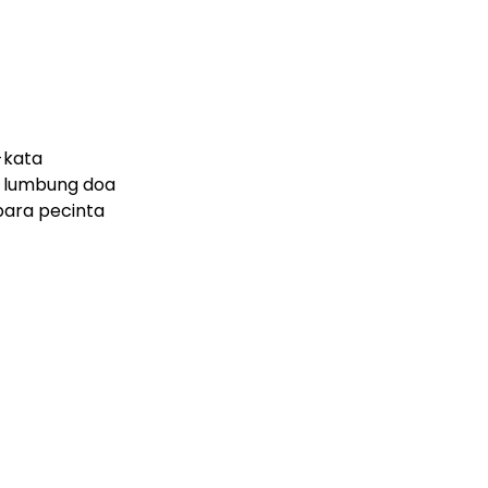
-kata
i lumbung doa
 para pecinta