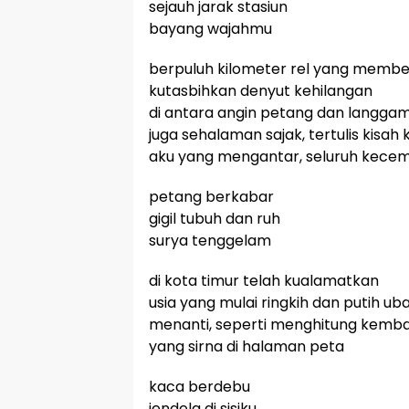
sejauh jarak stasiun
bayang wajahmu
berpuluh kilometer rel yang memb
kutasbihkan denyut kehilangan
di antara angin petang dan langga
juga sehalaman sajak, tertulis kisah k
aku yang mengantar, seluruh kece
petang berkabar
gigil tubuh dan ruh
surya tenggelam
di kota timur telah kualamatkan
usia yang mulai ringkih dan putih ub
menanti, seperti menghitung kemba
yang sirna di halaman peta
kaca berdebu
jendela di sisiku