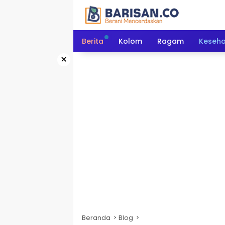
Langsung
ke
konten
Berita
Kolom
Ragam
Keseh
×
Beranda
Blog