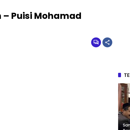
n – Puisi Mohamad
T
Sam