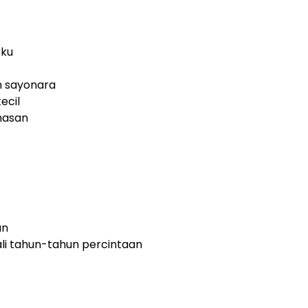
eku
m sayonara
ecil
masan
an
li tahun-tahun percintaan