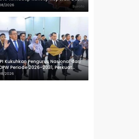
ah Putih
08/2026
PI Kukuhkan Pengurus Nasional dan
DPW Periode 2026–2031, Perkuat
fesionalisme Sektor Publik
08/2026