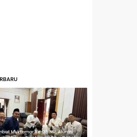
ERBARU
but Muktamar ke-35 NU, Alumni