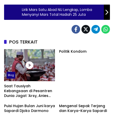
Lirik Mars Satu Abad NU Lengkap, Lomba
Menyanyi Mars Total Hadiah 25 Juta
POS TERKAIT
Politik Kondom
Blog
Saat Tausiyah
Kebangsaan di Pesantren
Dunia Jagat ‘Arsy, Anies
Mendapat Jimat dan
Dukungan dari Abah Aos
Puisi Hujan Bulan Juni karya
Mengenal Sepak Terjang
Sapardi Djoko Darmono
dan Karya-Karya Sapardi