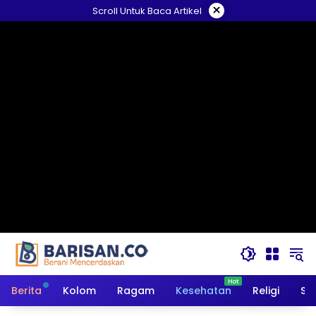
Langsung
×
Scroll Untuk Baca Artikel
ke
konten
Berita
Kolom
Ragam
Kesehatan
Religi
So