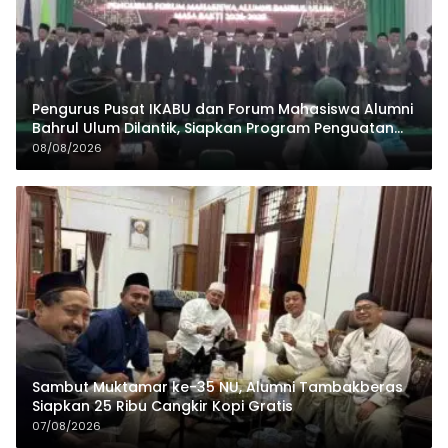
Pengurus Pusat IKABU dan Forum Mahasiswa Alumni
Bahrul Ulum Dilantik, Siapkan Program Penguatan
Organisasi dan Ekonomi
08/08/2026
Sambut Muktamar ke-35 NU, Alumni Tambakberas
Siapkan 25 Ribu Cangkir Kopi Gratis
07/08/2026