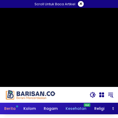
Langsung
×
Scroll Untuk Baca Artikel
ke
konten
Berita
Kolom
Ragam
Kesehatan
Religi
So