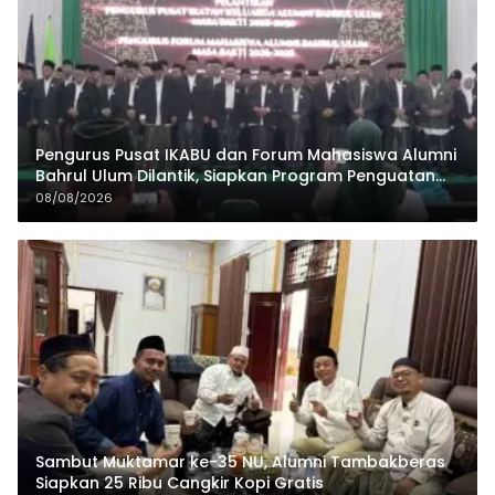
Pengurus Pusat IKABU dan Forum Mahasiswa Alumni
Bahrul Ulum Dilantik, Siapkan Program Penguatan
Organisasi dan Ekonomi
08/08/2026
Sambut Muktamar ke-35 NU, Alumni Tambakberas
Siapkan 25 Ribu Cangkir Kopi Gratis