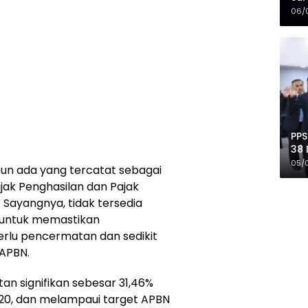
Mer
06/
PPS
38 
Pro
05/
 pun ada yang tercatat sebagai
jak Penghasilan dan Pajak
. Sayangnya, tidak tersedia
as untuk memastikan
Perlu pencermatan dan sedikit
 APBN.
n signifikan sebesar 31,46%
020, dan melampaui target APBN