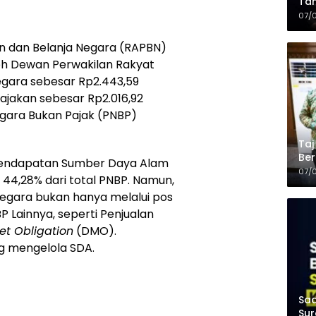
Tam
Kop
07/
 dan Belanja Negara (RAPBN)
eh Dewan Perwakilan Rakyat
gara sebesar Rp2.443,59
pajakan sebesar Rp2.016,92
egara Bukan Pajak (PNBP)
Taj
Ber
endapatan Sumber Daya Alam
Kel
07/
 44,28% dari total PNBP. Namun,
egara bukan hanya melalui pos
P Lainnya, seperti Penjualan
et Obligation
(DMO).
g mengelola SDA.
Saa
Sur