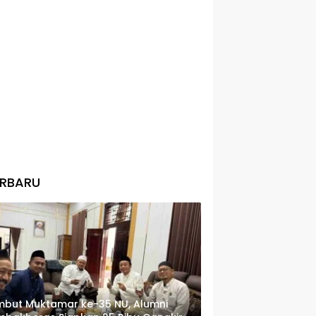
ERBARU
but Muktamar ke-35 NU, Alumni