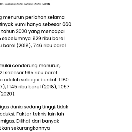
rung menurun perlahan selama
g Minyak Bumi hanya sebesar 660
ari tahun 2020 yang mencapai
n sebelumnya: 829 ribu barel
u barel (2018), 746 ribu barel
n mulai cenderung menurun,
1 sebesar 995 ribu barel.
dalah sebagai berikut: 1.180
7), 1.145 ribu barel (2018), 1.057
(2020).
gas dunia sedang tinggi, tidak
ksi. Faktor teknis lain lah
migas. Dilihat dari banyak
katkan sekurangkannya