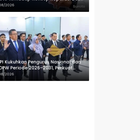
ah Putih
08/2026
PI Kukuhkan Pengurus Nasional dan
DPW Periode 2026–2031, Perkuat
fesionalisme Sektor Publik
08/2026