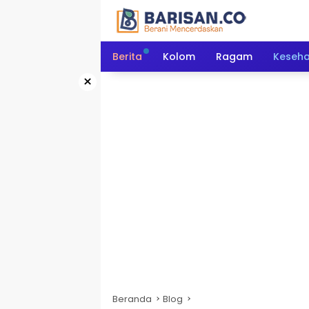
Langsung
ke
konten
Berita
Kolom
Ragam
Keseh
×
Beranda
Blog