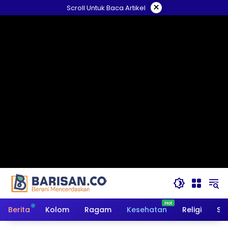
Langsung
×
Scroll Untuk Baca Artikel
ke
konten
Berita
Kolom
Ragam
Kesehatan
Religi
So