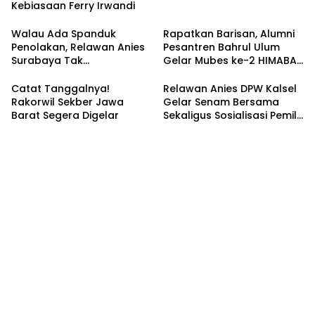
Kebiasaan Ferry Irwandi
Walau Ada Spanduk
Rapatkan Barisan, Alumni
Penolakan, Relawan Anies
Pesantren Bahrul Ulum
Surabaya Tak
Gelar Mubes ke-2 HIMABAS
Tergoyahkan
dan Bentuk IKABU
Semarang
Catat Tanggalnya!
Relawan Anies DPW Kalsel
Rakorwil Sekber Jawa
Gelar Senam Bersama
Barat Segera Digelar
Sekaligus Sosialisasi Pemilu
2024