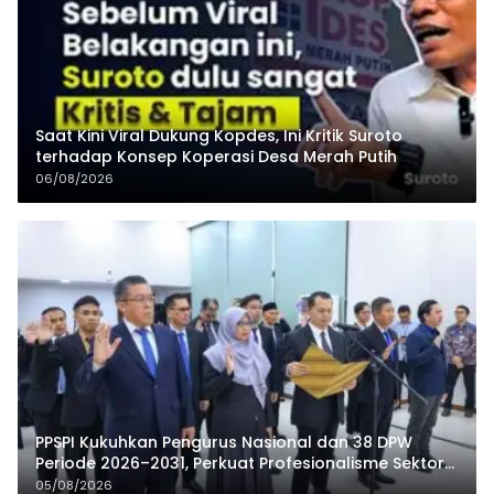
Saat Kini Viral Dukung Kopdes, Ini Kritik Suroto
terhadap Konsep Koperasi Desa Merah Putih
06/08/2026
PPSPI Kukuhkan Pengurus Nasional dan 38 DPW
Periode 2026–2031, Perkuat Profesionalisme Sektor
Publik
05/08/2026