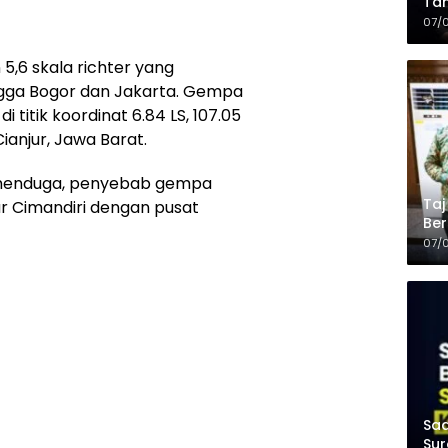
Tam
Kop
07/
,6 skala richter yang
ngga Bogor dan Jakarta. Gempa
i titik koordinat 6.84 LS, 107.05
ianjur, Jawa Barat.
 menduga, penyebab gempa
Taj
r Cimandiri dengan pusat
Ber
Kel
07/
Saa
Sur