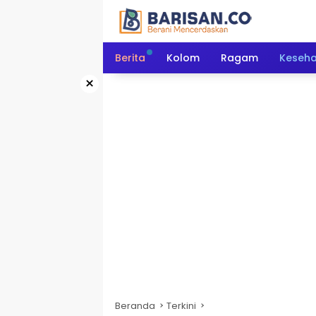
Langsung
ke
konten
Berita
Kolom
Ragam
Keseh
×
Beranda
Terkini