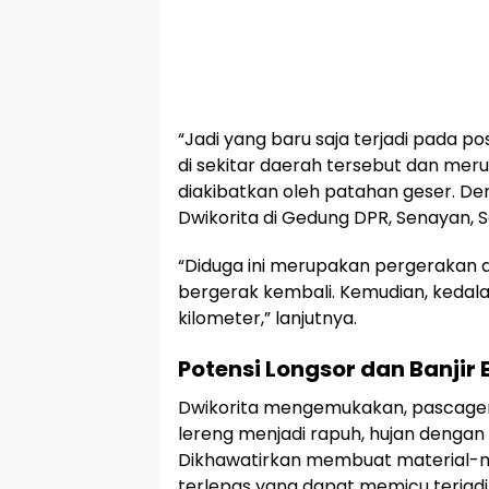
“Jadi yang baru saja terjadi pada pos
di sekitar daerah tersebut dan me
diakibatkan oleh patahan geser. De
Dwikorita di Gedung DPR, Senayan, Se
“Diduga ini merupakan pergerakan da
bergerak kembali. Kemudian, kedal
kilometer,” lanjutnya.
Potensi Longsor dan Banjir
Dwikorita mengemukakan, pascag
lereng menjadi rapuh, hujan dengan i
Dikhawatirkan membuat material-ma
terlepas yang dapat memicu terjadi