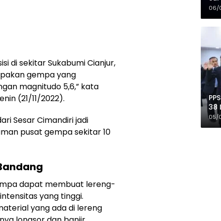
Mer
06/
isi di sekitar Sukabumi Cianjur,
rupakan gempa yang
ngan magnitudo 5,6,” kata
PPS
nin (21/11/2022).
38 
Pro
05/
ri Sesar Cimandiri jadi
aman pusat gempa sekitar 10
 Bandang
empa dapat membuat lereng-
ntensitas yang tinggi.
terial yang ada di lereng
nya longsor dan banjir