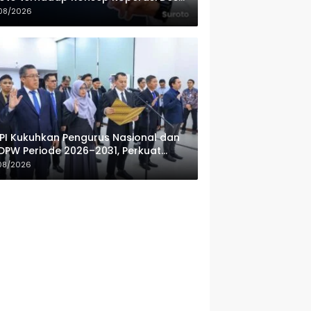
ah Putih
08/2026
PI Kukuhkan Pengurus Nasional dan
DPW Periode 2026–2031, Perkuat
fesionalisme Sektor Publik
08/2026