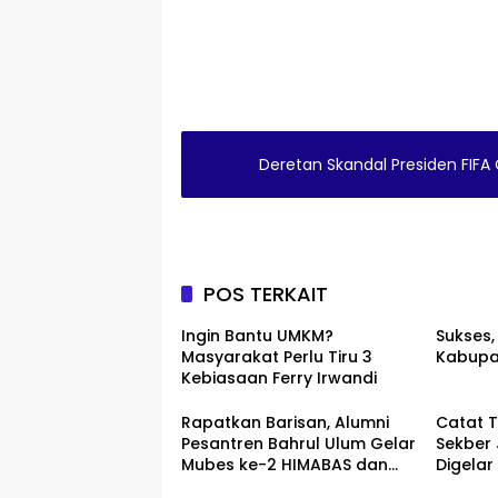
Deretan Skandal Presiden FIFA 
POS TERKAIT
Ingin Bantu UMKM?
Sukses,
Masyarakat Perlu Tiru 3
Kabupa
Kebiasaan Ferry Irwandi
Rapatkan Barisan, Alumni
Catat T
Pesantren Bahrul Ulum Gelar
Sekber
Mubes ke-2 HIMABAS dan
Digelar
Bentuk IKABU Semarang