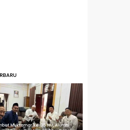
ERBARU
but Muktamar ke-35 NU, Alumni