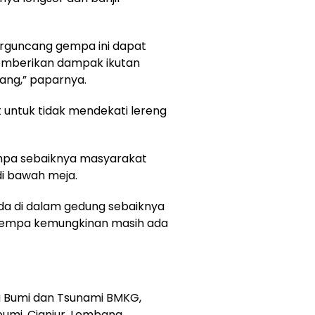
terguncang gempa ini dapat
memberikan dampak ikutan
ang,” paparnya.
ntuk tidak mendekati lereng
empa sebaiknya masyarakat
di bawah meja.
da di dalam gedung sebaiknya
 gempa kemungkinan masih ada
a Bumi dan Tsunami BMKG,
mi, Cianjur, Lembang,