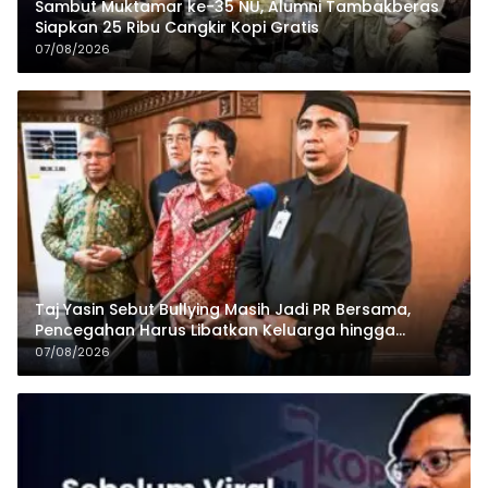
Sambut Muktamar ke-35 NU, Alumni Tambakberas
Siapkan 25 Ribu Cangkir Kopi Gratis
07/08/2026
Taj Yasin Sebut Bullying Masih Jadi PR Bersama,
Pencegahan Harus Libatkan Keluarga hingga
Pesantren
07/08/2026