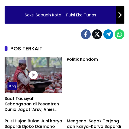
Saksi Sebuah Kota – Puisi Eko Tunas
POS TERKAIT
Politik Kondom
Blog
Saat Tausiyah
Kebangsaan di Pesantren
Dunia Jagat ‘Arsy, Anies
Mendapat Jimat dan
Dukungan dari Abah Aos
Puisi Hujan Bulan Juni karya
Mengenal Sepak Terjang
Sapardi Djoko Darmono
dan Karya-Karya Sapardi