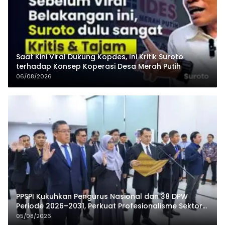
Saat Kini Viral Dukung Kopdes, Ini Kritik Suroto
terhadap Konsep Koperasi Desa Merah Putih
06/08/2026
PPSPI Kukuhkan Pengurus Nasional dan 38 DPW
Periode 2026–2031, Perkuat Profesionalisme Sektor
Publik
05/08/2026