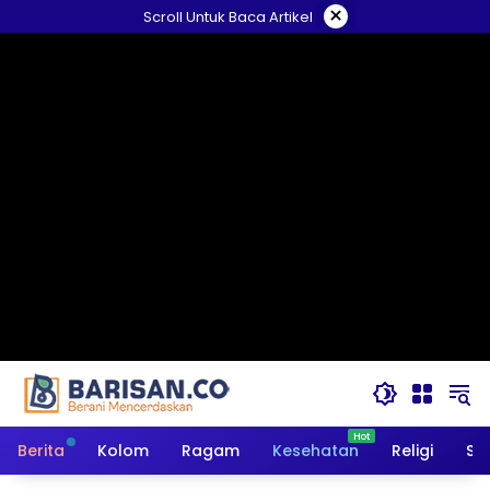
Langsung
×
Scroll Untuk Baca Artikel
ke
konten
Berita
Kolom
Ragam
Kesehatan
Religi
So