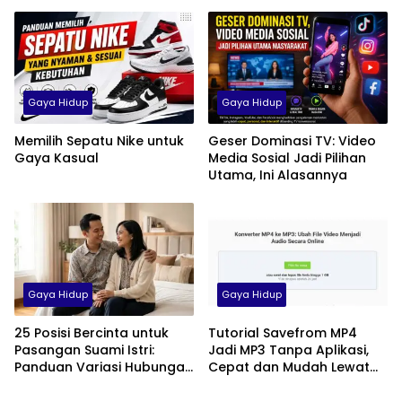
Milenial di Indonesia
Pria, Wanita, hingga Anak
Gaya Hidup
Gaya Hidup
Memilih Sepatu Nike untuk
Geser Dominasi TV: Video
Gaya Kasual
Media Sosial Jadi Pilihan
Utama, Ini Alasannya
Gaya Hidup
Gaya Hidup
25 Posisi Bercinta untuk
Tutorial Savefrom MP4
Pasangan Suami Istri:
Jadi MP3 Tanpa Aplikasi,
Panduan Variasi Hubungan
Cepat dan Mudah Lewat
yang Nyaman dan
HP
Harmonis