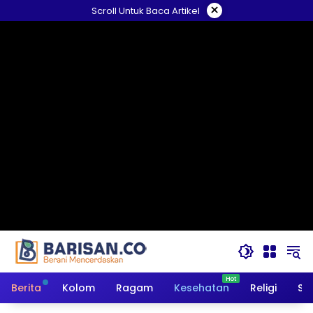
Langsung
×
Scroll Untuk Baca Artikel
ke
konten
Berita
Kolom
Ragam
Kesehatan
Religi
So