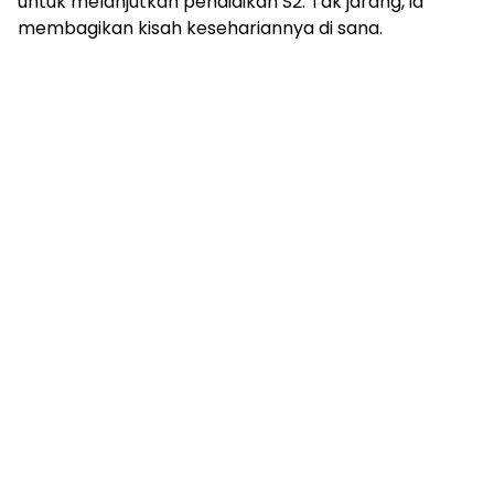
untuk melanjutkan pendidikan S2. Tak jarang, ia
membagikan kisah kesehariannya di sana.