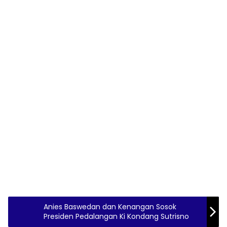
Anies Baswedan dan Kenangan Sosok
Presiden Pedalangan Ki Kondang Sutrisno