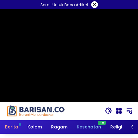
Langsung
×
Scroll Untuk Baca Artikel
ke
konten
Berita
Kolom
Ragam
Kesehatan
Religi
So