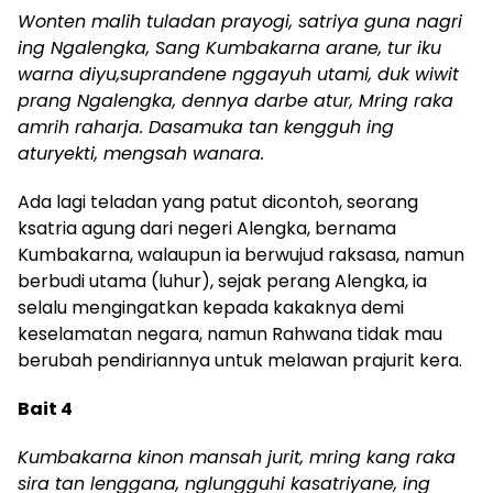
Wonten malih tuladan prayogi, satriya guna nagri
ing Ngalengka, Sang Kumbakarna arane, tur iku
warna diyu,suprandene nggayuh utami, duk wiwit
prang Ngalengka, dennya darbe atur, Mring raka
amrih raharja. Dasamuka tan kengguh ing
aturyekti, mengsah wanara.
Ada lagi teladan yang patut dicontoh, seorang
ksatria agung dari negeri Alengka, bernama
Kumbakarna, walaupun ia berwujud raksasa, namun
berbudi utama (luhur), sejak perang Alengka, ia
selalu mengingatkan kepada kakaknya demi
keselamatan negara, namun Rahwana tidak mau
berubah pendiriannya untuk melawan prajurit kera.
Bait 4
Kumbakarna kinon mansah jurit, mring kang raka
sira tan lenggana, nglungguhi kasatriyane, ing