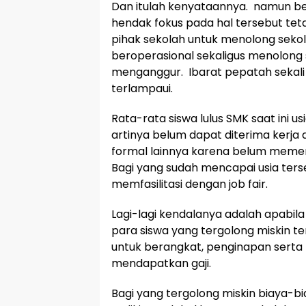
Dan itulah kenyataannya. namun beg
hendak fokus pada hal tersebut tet
pihak sekolah untuk menolong sekol
beroperasional sekaligus menolong 
menganggur. Ibarat pepatah sekali
terlampaui.
Rata-rata siswa lulus SMK saat ini us
artinya belum dapat diterima kerja d
formal lainnya karena belum memenu
Bagi yang sudah mencapai usia ters
memfasilitasi dengan job fair.
Lagi-lagi kendalanya adalah apabila d
para siswa yang tergolong miskin te
untuk berangkat, penginapan sert
mendapatkan gaji.
Bagi yang tergolong miskin biaya-bia