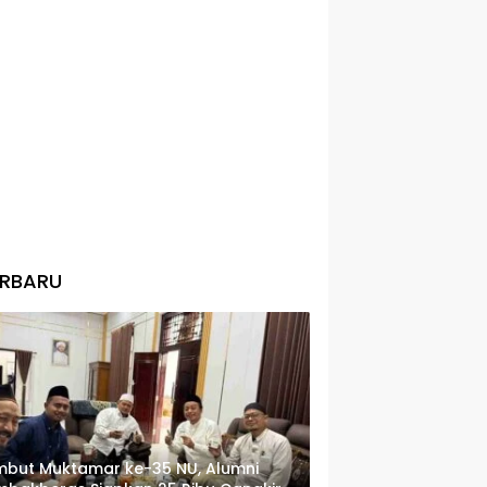
ERBARU
but Muktamar ke-35 NU, Alumni