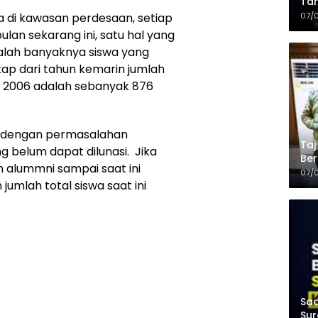
Tam
Kop
07/
 di kawasan perdesaan, setiap
ulan sekarang ini, satu hal yang
dalah banyaknya siswa yang
ap dari tahun kemarin jumlah
un 2006 adalah sebanyak 876
it dengan permasalahan
Taj
g belum dapat dilunasi. Jika
Ber
n alummni sampai saat ini
Kel
07/
jumlah total siswa saat ini
Saa
Sur