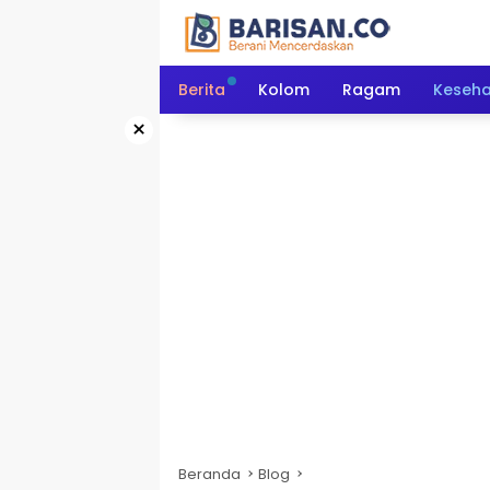
Langsung
ke
konten
Berita
Kolom
Ragam
Keseh
×
Beranda
Blog