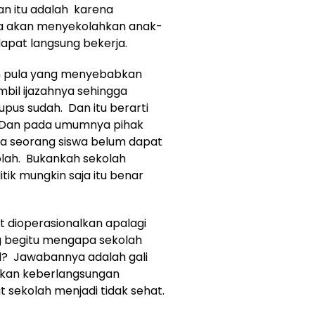
an itu adalah karena
a akan menyekolahkan anak-
apat langsung bekerja.
an pula yang menyebabkan
il ijazahnya sehingga
pus sudah. Dan itu berarti
n. Dan pada umumnya pihak
la seorang siswa belum dapat
lah. Bukankah sekolah
tik mungkin saja itu benar
 dioperasionalkan apalagi
g begitu mengapa sekolah
l? Jawabannya adalah gali
nkan keberlangsungan
t sekolah menjadi tidak sehat.