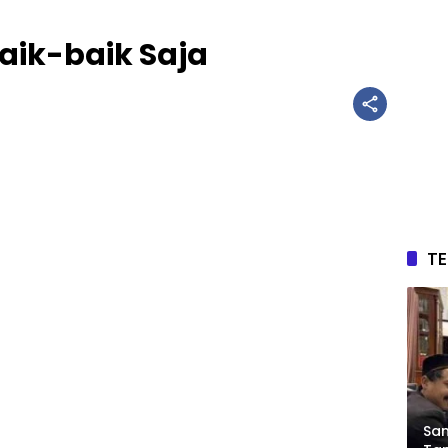
aik-baik Saja
T
Sam