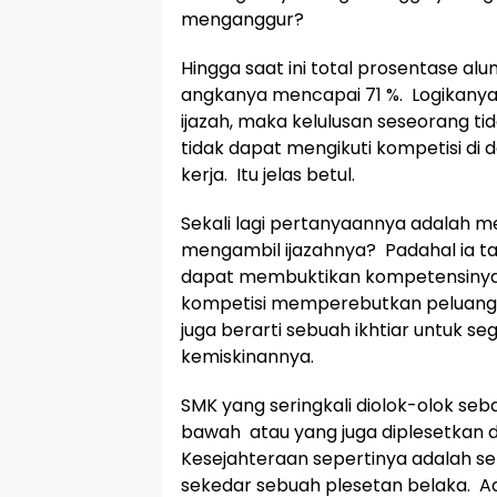
menganggur?
Hingga saat ini total prosentase a
angkanya mencapai 71 %. Logikany
ijazah, maka kelulusan seseorang ti
tidak dapat mengikuti kompetisi d
kerja. Itu jelas betul.
Sekali lagi pertanyaannya adalah m
mengambil ijazahnya? Padahal ia tah
dapat membuktikan kompetensinya 
kompetisi memperebutkan peluang k
juga berarti sebuah ikhtiar untuk seg
kemiskinannya.
SMK yang seringkali diolok-olok se
bawah atau yang juga diplesetkan 
Kesejahteraan sepertinya adalah se
sekedar sebuah plesetan belaka. 