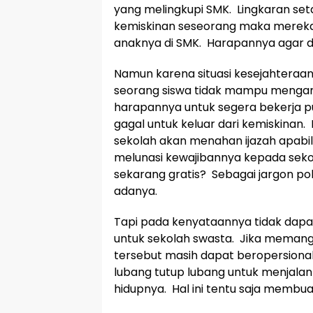
yang melingkupi SMK. Lingkaran set
kemiskinan seseorang maka merek
anaknya di SMK. Harapannya agar d
Namun karena situasi kesejahtera
seorang siswa tidak mampu mengamb
harapannya untuk segera bekerja pu
gagal untuk keluar dari kemiskina
sekolah akan menahan ijazah apabi
melunasi kewajibannya kepada seko
sekarang gratis? Sebagai jargon poli
adanya.
Tapi pada kenyataannya tidak dapat
untuk sekolah swasta. Jika meman
tersebut masih dapat beropersiona
lubang tutup lubang untuk menjala
hidupnya. Hal ini tentu saja membua