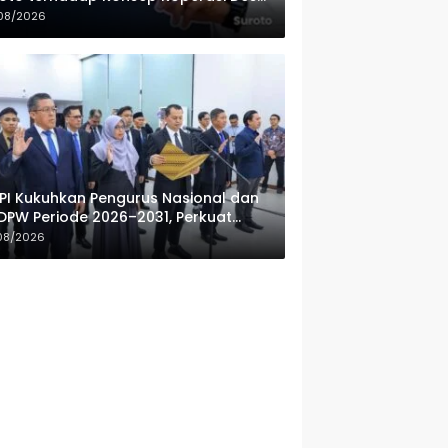
ah Putih
08/2026
PI Kukuhkan Pengurus Nasional dan
DPW Periode 2026–2031, Perkuat
fesionalisme Sektor Publik
08/2026