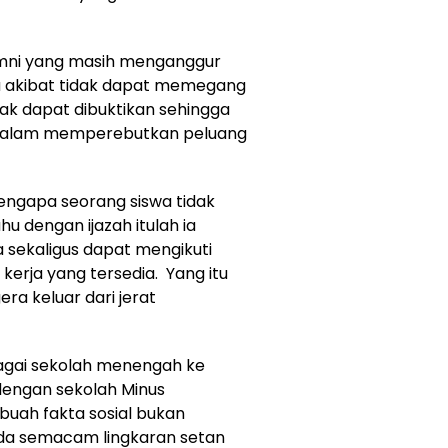
lumni yang masih menganggur
a akibat tidak dapat memegang
dak dapat dibuktikan sehingga
i dalam memperebutkan peluang
engapa seorang siswa tidak
u dengan ijazah itulah ia
sekaligus dapat mengikuti
erja yang tersedia. Yang itu
era keluar dari jerat
bagai sekolah menengah ke
dengan sekolah Minus
buah fakta sosial bukan
Ada semacam lingkaran setan