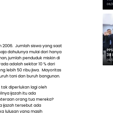
Mer
06/
n 2006. Jumlah siswa yang saat
PPS
saja dahulunya mulai dari hanya
38 
an, jumlah penduduk miskin di
Pro
05/
da adalah sekitar 10 % dari
 lebih 50 ribu jiwa. Mayoritas
uruh tani dan buruh bangunan.
ak diperlukan lagi oleh
nya ijazah itu ada
ahteraan orang tua mereka?
 ijazah tersebut ada
a lulusan yang masih