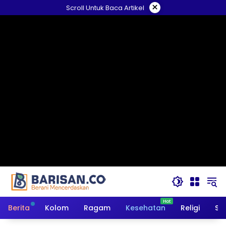
Langsung
×
Scroll Untuk Baca Artikel
ke
konten
Berita
Kolom
Ragam
Kesehatan
Religi
So