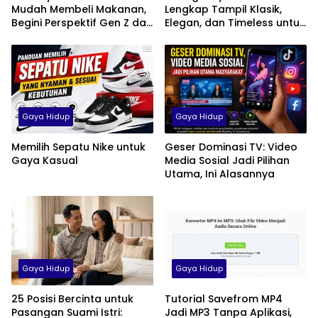
Mudah Membeli Makanan,
Lengkap Tampil Klasik,
Begini Perspektif Gen Z dan
Elegan, dan Timeless untuk
Milenial di Indonesia
Pria, Wanita, hingga Anak
Gaya Hidup
Gaya Hidup
Memilih Sepatu Nike untuk
Geser Dominasi TV: Video
Gaya Kasual
Media Sosial Jadi Pilihan
Utama, Ini Alasannya
Gaya Hidup
Gaya Hidup
25 Posisi Bercinta untuk
Tutorial Savefrom MP4
Pasangan Suami Istri:
Jadi MP3 Tanpa Aplikasi,