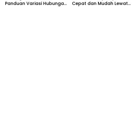
Panduan Variasi Hubungan
Cepat dan Mudah Lewat
yang Nyaman dan
HP
Harmonis