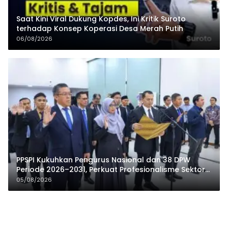
Saat Kini Viral Dukung Kopdes, Ini Kritik Suroto
terhadap Konsep Koperasi Desa Merah Putih
06/08/2026
PPSPI Kukuhkan Pengurus Nasional dan 38 DPW
Periode 2026–2031, Perkuat Profesionalisme Sektor
Publik
05/08/2026