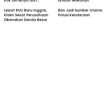
Kok Listriknya dari
Limbah Makanan
Batubara?
Lewat RUU Baru Inggris,
Ban Jadi Sumber Utama
Klaim Sesat Perusahaan
Polusi Kendaraan
Dikenakan Denda Besar