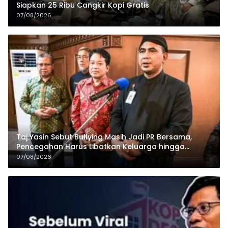
Siapkan 25 Ribu Cangkir Kopi Gratis
07/08/2026
Taj Yasin Sebut Bullying Masih Jadi PR Bersama,
Pencegahan Harus Libatkan Keluarga hingga
Pesantren
07/08/2026