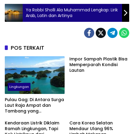
Ya Robbi Sholli Ala Muhammad Lengkap: Lirik
Arab, Latin dan Artinya
POS TERKAIT
Impor Sampah Plastik Bisa
Memperparah Kondisi
Lautan
Lingkungan
Pulau Gag: Di Antara Surga
Laut Raja Ampat dan
Tambang yang
Menggerusnya
Kendaraan Listrik Diklaim
Cara Korea Selatan
Ramah Lingkungan, Tapi
Mendaur Ulang 96%