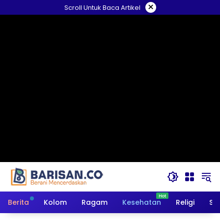
Langsung
×
Scroll Untuk Baca Artikel
ke
konten
Berita
Kolom
Ragam
Kesehatan
Religi
So