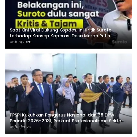
Saat Kini Viral Dukung Kopdes, Ini Kritik Suroto
terhadap Konsep Koperasi Desa Merah Putih
06/08/2026
PPSPI Kukuhkan Pengurus Nasional dan 38 DPW
Periode 2026–2031, Perkuat Profesionalisme Sektor
Publik
05/08/2026