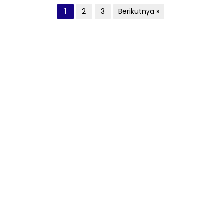
Paginasi
1
2
3
Berikutnya »
pos