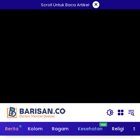
Langsung
×
Scroll Untuk Baca Artikel
ke
konten
Berita
Kolom
Ragam
Kesehatan
Religi
So