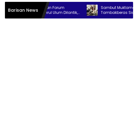
at IKABU dan Forum
Sambut Muktamar ke-35 NU, Alum
Barisan News
mni Bahrul Ulum Dilantik,
Tambakberas Siapkan 25 Ribu Ca
ram Penguatan Organisasi
Kopi Gratis