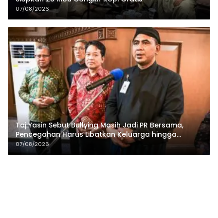
07/08/2026
Taj Yasin Sebut Bullying Masih Jadi PR Bersama,
Pencegahan Harus Libatkan Keluarga hingga
Pesantren
07/08/2026