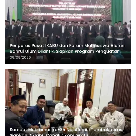
Pengurus Pusat IKABU dan Forum Mahasiswa Alumni
Bahrul Ulum Dilantik, Siapkan Program Penguatan
Organisasi dan Ekonomi
08/08/2026
Sambut Muktamar ke-35 NU, Alumni Tambakberas
Siapkan 25 Ribu Cangkir Kopi Gratis