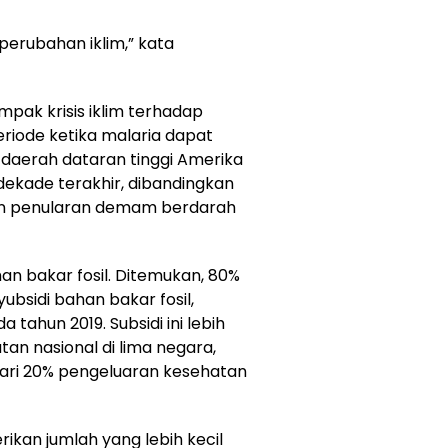
perubahan iklim,” kata
pak krisis iklim terhadap
eriode ketika malaria dapat
i daerah dataran tinggi Amerika
 dekade terakhir, dibandingkan
an penularan demam berdarah
n bakar fosil. Ditemukan, 80%
ubsidi bahan bakar fosil,
tahun 2019. Subsidi ini lebih
an nasional di lima negara,
 dari 20% pengeluaran kesehatan
ikan jumlah yang lebih kecil