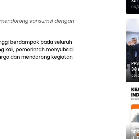
Sur
Mer
06/
at mendorong konsumsi dengan
inggi berdampak pada seluruh
ng kali, pemerintah menyubsidi
harga dan mendorong kegiatan
PPS
38 
Pro
05/
BPS
di 