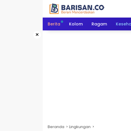
Langsung
ke
konten
Berita
Kolom
Ragam
Keseh
×
Beranda
Lingkungan