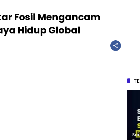
kar Fosil Mengancam
aya Hidup Global
T
Saa