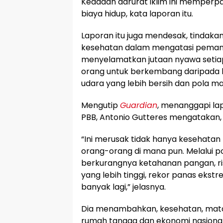
Keadaan darurat iklim ini memperpar
biaya hidup, kata laporan itu.
Laporan itu juga mendesak, tindaka
kesehatan dalam mengatasi peman
menyelamatkan jutaan nyawa seti
orang untuk berkembang daripada 
udara yang lebih bersih dan pola ma
Mengutip
Guardian
, menanggapi lap
PBB, Antonio Gutteres mengatakan, k
“Ini merusak tidak hanya kesehatan 
orang-orang di mana pun. Melalui po
berkurangnya ketahanan pangan, ri
yang lebih tinggi, rekor panas ekstre
banyak lagi,” jelasnya.
Dia menambahkan, kesehatan, mat
rumah tangga dan ekonomi nasional