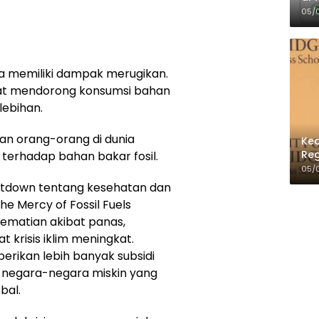
Per
05/
ga memiliki dampak merugikan.
at mendorong konsumsi bahan
lebihan.
tan orang-orang di dunia
Kec
Reg
terhadap bahan bakar fosil.
05/
ntdown tentang kesehatan dan
he Mercy of Fossil Fuels
ematian akibat panas,
 krisis iklim meningkat.
rikan lebih banyak subsidi
e negara-negara miskin yang
bal.