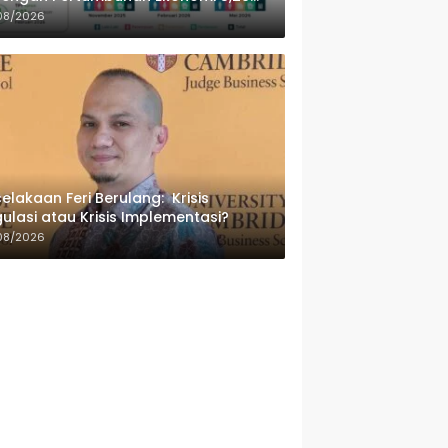
sen
08/2026
elakaan Feri Berulang: Krisis
ulasi atau Krisis Implementasi?
08/2026