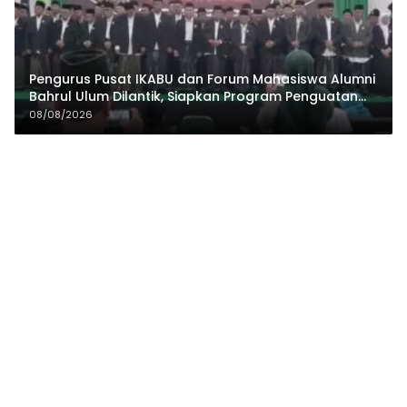
Pengurus Pusat IKABU dan Forum Mahasiswa Alumni
Bahrul Ulum Dilantik, Siapkan Program Penguatan
Organisasi dan Ekonomi
08/08/2026