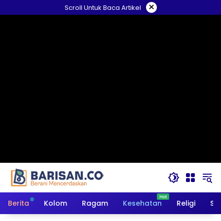
Langsung
×
Scroll Untuk Baca Artikel
ke
konten
Berita
Kolom
Ragam
Kesehatan
Religi
So