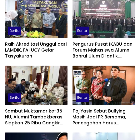
Berita
Berita
Raih Akreditasi Unggul dari
Pengurus Pusat IKABU dan
LAMDIK, FAI UCY Gelar
Forum Mahasiswa Alumni
Tasyakuran
Bahrul Ulum Dilantik,
Siapkan Program
Penguatan Organisasi dan
Ekonomi
Berita
Berita
Sambut Muktamar ke-35
Taj Yasin Sebut Bullying
NU, Alumni Tambakberas
Masih Jadi PR Bersama,
Siapkan 25 Ribu Cangkir
Pencegahan Harus
Kopi Gratis
Libatkan Keluarga hingga
Pesantren