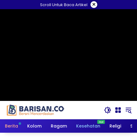
Langsung
×
Scroll Untuk Baca Artikel
ke
konten
Berita
Kolom
Ragam
Kesehatan
Religi
So