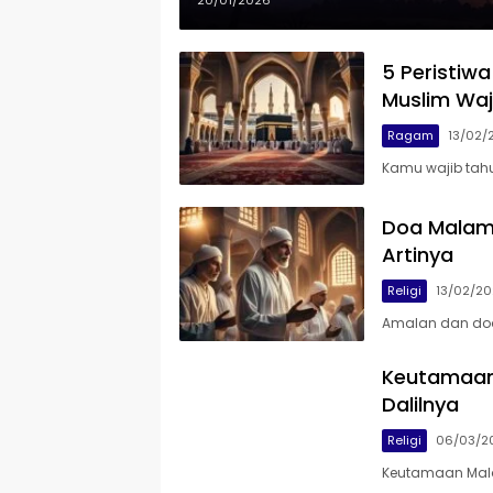
20/01/2026
5 Peristiwa
Muslim Waj
Ragam
13/02/
Kamu wajib tahu 
Doa Malam 
Artinya
Religi
13/02/20
Amalan dan do
Keutamaan
Dalilnya
Religi
06/03/2
Keutamaan Mala