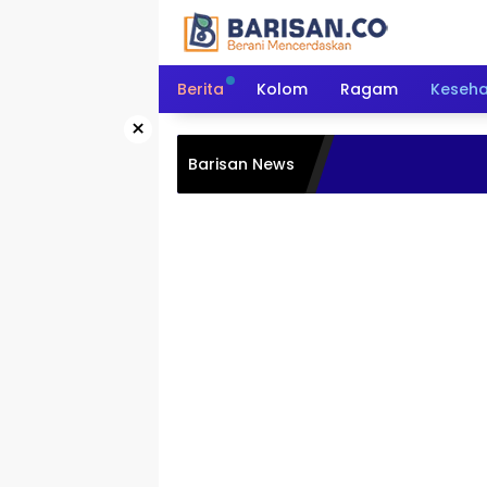
Langsung
ke
konten
Berita
Kolom
Ragam
Keseh
×
Barisan News