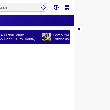
×
Forum
Sambut Muktamar ke-35 NU, Alumni
um Dilantik,
Tambakberas Siapkan 25 Ribu Cangkir
n Organisasi
Kopi Gratis