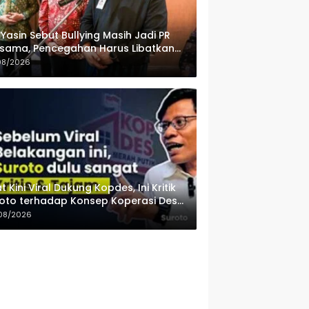
 Yasin Sebut Bullying Masih Jadi PR
sama, Pencegahan Harus Libatkan
uarga hingga Pesantren
08/2026
t Kini Viral Dukung Kopdes, Ini Kritik
oto terhadap Konsep Koperasi Desa
ah Putih
08/2026