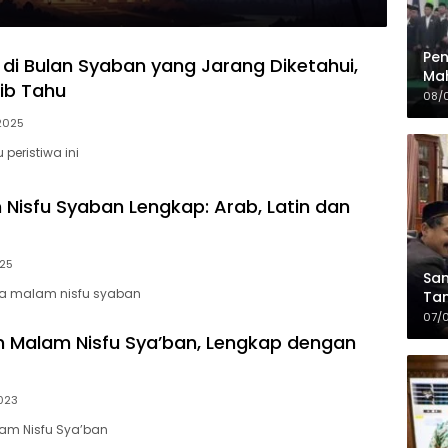
Pen
 di Bulan Syaban yang Jarang Diketahui,
Mah
ib Tahu
Sia
08/
da
2025
peristiwa ini
Nisfu Syaban Lengkap: Arab, Latin dan
25
Sam
a malam nisfu syaban
Tam
Kop
07/
 Malam Nisfu Sya’ban, Lengkap dengan
023
m Nisfu Sya’ban