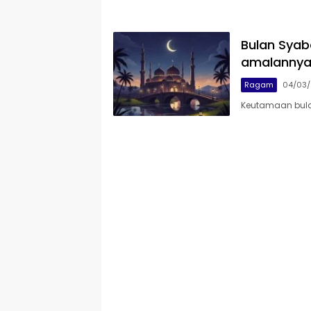
Bulan Syab
amalanny
Ragam
04/03
Keutamaan bul