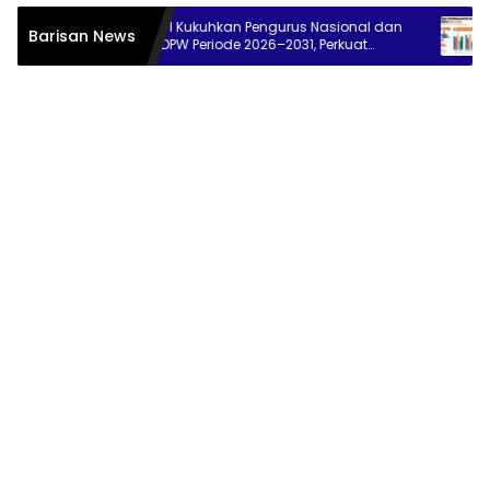
PPSPI Kukuhkan Pengurus Nasional dan
BPS: 7,23
Barisan News
38 DPW Periode 2026–2031, Perkuat
di Tengah
Profesionalisme Sektor Publik
Persen