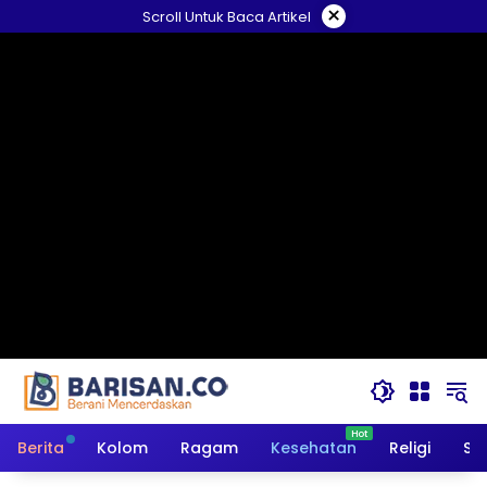
Langsung
×
Scroll Untuk Baca Artikel
ke
konten
Berita
Kolom
Ragam
Kesehatan
Religi
So