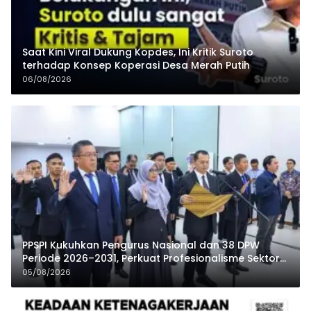
Saat Kini Viral Dukung Kopdes, Ini Kritik Suroto
terhadap Konsep Koperasi Desa Merah Putih
06/08/2026
PPSPI Kukuhkan Pengurus Nasional dan 38 DPW
Periode 2026–2031, Perkuat Profesionalisme Sektor
Publik
05/08/2026