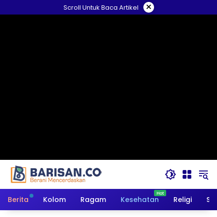
Langsung
×
Scroll Untuk Baca Artikel
ke
konten
Berita
Kolom
Ragam
Kesehatan
Religi
So