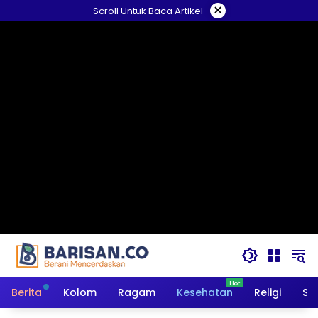
Langsung
×
Scroll Untuk Baca Artikel
ke
konten
Berita
Kolom
Ragam
Kesehatan
Religi
So