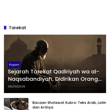
Tarekat
Ragam
Sejarah Tarekat Qadiriyah wa al-
Naqsabandiyah, Didirikan Orang
Indonesia
06/03/2026
Bacaan Sholawat Kubro: Teks Arab, Latin
dan Artinya