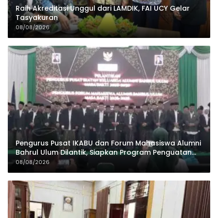
Raih Akreditasi Unggul dari LAMDIK, FAI UCY Gelar
Tasyakuran
08/08/2026
Pengurus Pusat IKABU dan Forum Mahasiswa Alumni
Bahrul Ulum Dilantik, Siapkan Program Penguatan
Organisasi dan Ekonomi
08/08/2026