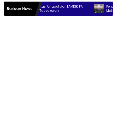
Raih Akreditasi Unggul dari LAMDIK, FAI
Pengurus Pusat IKA
Barisan News
UCY Gelar Tasyakuran
Mahasiswa Alumni Ba
Siapkan Program Pe
dan Ekonomi