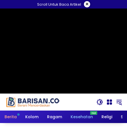
Langsung
×
Scroll Untuk Baca Artikel
ke
konten
Berita
Kolom
Ragam
Kesehatan
Religi
So