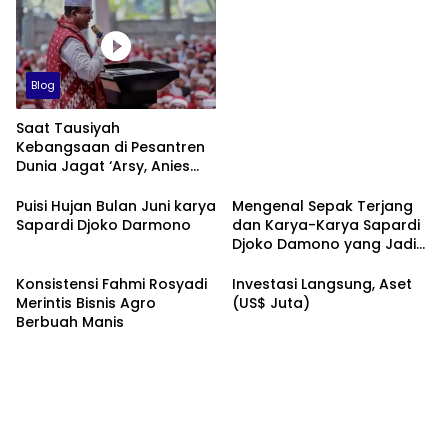
Blog
Saat Tausiyah
Kebangsaan di Pesantren
Dunia Jagat ‘Arsy, Anies
Mendapat Jimat dan
Dukungan dari Abah Aos
Puisi Hujan Bulan Juni karya
Mengenal Sepak Terjang
Sapardi Djoko Darmono
dan Karya-Karya Sapardi
Djoko Damono yang Jadi
Google Doodle Hari Ini
Konsistensi Fahmi Rosyadi
Investasi Langsung, Aset
Merintis Bisnis Agro
(US$ Juta)
Berbuah Manis