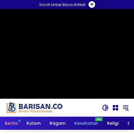
Langsung
×
Scroll Untuk Baca Artikel
ke
konten
Berita
Kolom
Ragam
Kesehatan
Religi
So