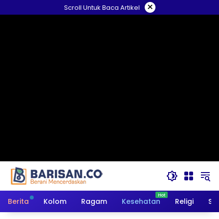
Langsung
×
Scroll Untuk Baca Artikel
ke
konten
Berita
Kolom
Ragam
Kesehatan
Religi
So