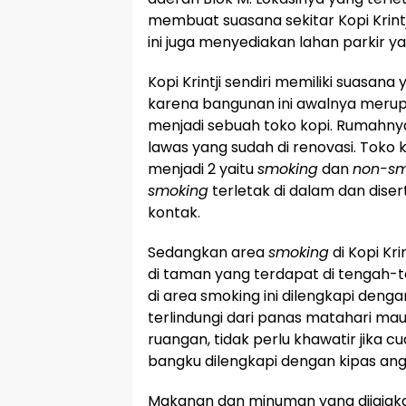
membuat suasana sekitar Kopi Krintji l
ini juga menyediakan lahan parkir ya
Kopi Krintji sendiri memiliki suasan
karena bangunan ini awalnya meru
menjadi sebuah toko kopi. Rumahny
lawas yang sudah di renovasi. Toko 
menjadi 2 yaitu
smoking
dan
non-sm
smoking
terletak di dalam dan diser
kontak.
Sedangkan area
smoking
di Kopi Kri
di taman yang terdapat di tengah-
di area smoking ini dilengkapi deng
terlindungi dari panas matahari mau
ruangan, tidak perlu khawatir jika c
bangku dilengkapi dengan kipas ang
Makanan dan minuman yang dijajakan 