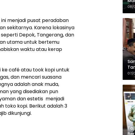
Mah
Sia
08/
da
 ini menjadi pusat peradaban
an sekitarnya. Karena lokasinya
h seperti Depok, Tangerang, dan
lihan utama untuk bertemu
habiskan waktu atau kerap
Sam
Tam
 ke café atau took kopi untuk
Kop
07/
gas, dan mencari suasana
ngnya adalah anak muda,
an yang disediakan pun
yaman dan estetis menjadi
 toko kopi. Berikut adalah 3
ib dikunjungi.
Taj
Ber