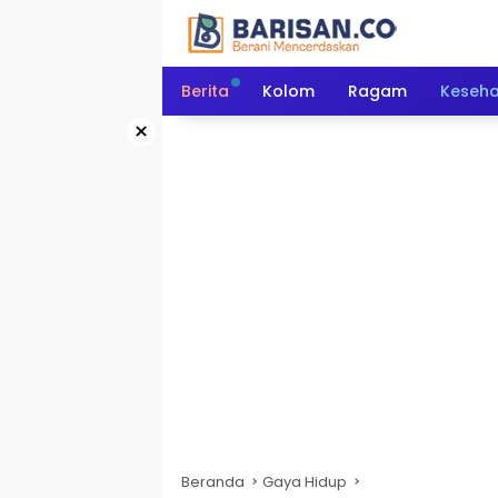
Langsung
ke
konten
Berita
Kolom
Ragam
Keseh
×
Beranda
Gaya Hidup