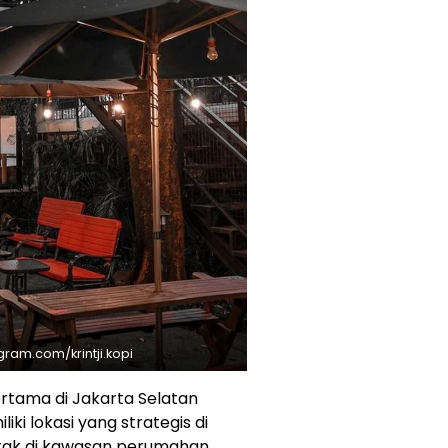
tagram.com/krintji.kopi
tama di Jakarta Selatan
liki lokasi yang strategis di
etak di kawasan perumahan