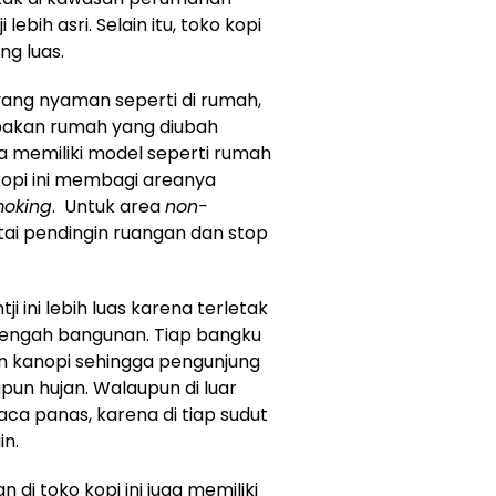
ebih asri. Selain itu, toko kopi
ng luas.
a yang nyaman seperti di rumah,
pakan rumah yang diubah
a memiliki model seperti rumah
kopi ini membagi areanya
oking
. Untuk area
non-
tai pendingin ruangan dan stop
ntji ini lebih luas karena terletak
tengah bangunan. Tiap bangku
an kanopi sehingga pengunjung
pun hujan. Walaupun di luar
uaca panas, karena di tiap sudut
in.
di toko kopi ini juga memiliki