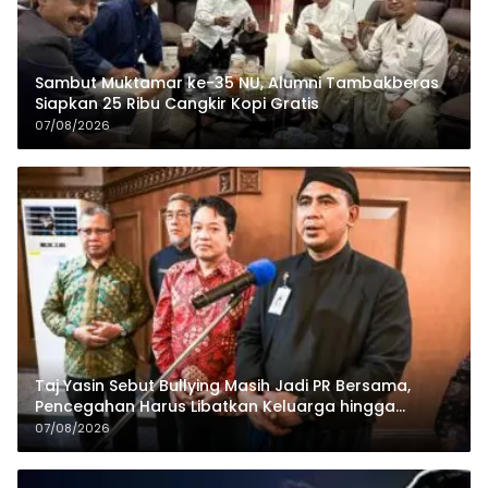
Sambut Muktamar ke-35 NU, Alumni Tambakberas
Siapkan 25 Ribu Cangkir Kopi Gratis
07/08/2026
Taj Yasin Sebut Bullying Masih Jadi PR Bersama,
Pencegahan Harus Libatkan Keluarga hingga
Pesantren
07/08/2026