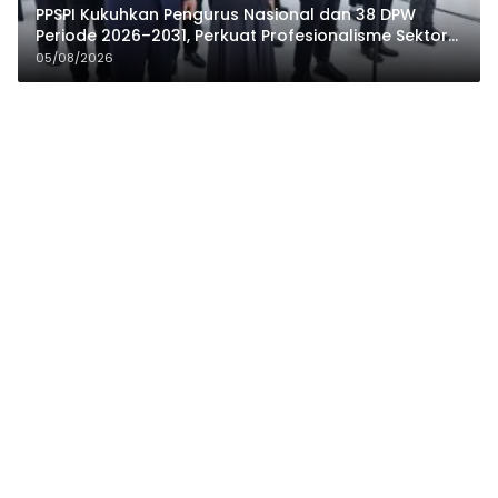
PPSPI Kukuhkan Pengurus Nasional dan 38 DPW
Periode 2026–2031, Perkuat Profesionalisme Sektor
Publik
05/08/2026