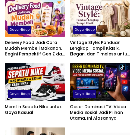
Gaya Hidup
Gaya Hidup
Delivery Food Jadi Cara
Vintage Style: Panduan
Mudah Membeli Makanan,
Lengkap Tampil Klasik,
Begini Perspektif Gen Z dan
Elegan, dan Timeless untuk
Milenial di Indonesia
Pria, Wanita, hingga Anak
Gaya Hidup
Gaya Hidup
Memilih Sepatu Nike untuk
Geser Dominasi TV: Video
Gaya Kasual
Media Sosial Jadi Pilihan
Utama, Ini Alasannya