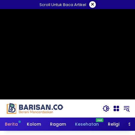
Langsung
×
Scroll Untuk Baca Artikel
ke
konten
Berita
Kolom
Ragam
Kesehatan
Religi
So