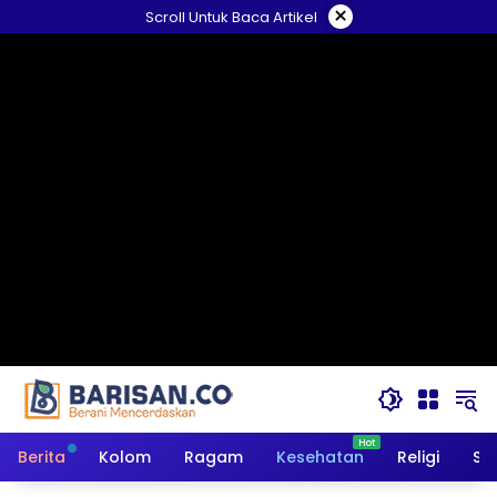
Langsung
×
Scroll Untuk Baca Artikel
ke
konten
Berita
Kolom
Ragam
Kesehatan
Religi
So