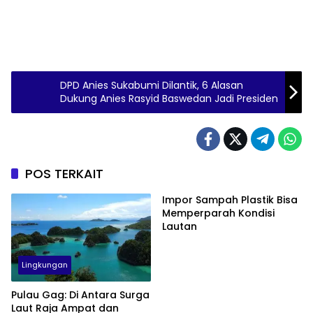
DPD Anies Sukabumi Dilantik, 6 Alasan
Dukung Anies Rasyid Baswedan Jadi Presiden
POS TERKAIT
Impor Sampah Plastik Bisa
Memperparah Kondisi
Lautan
Lingkungan
Pulau Gag: Di Antara Surga
Laut Raja Ampat dan