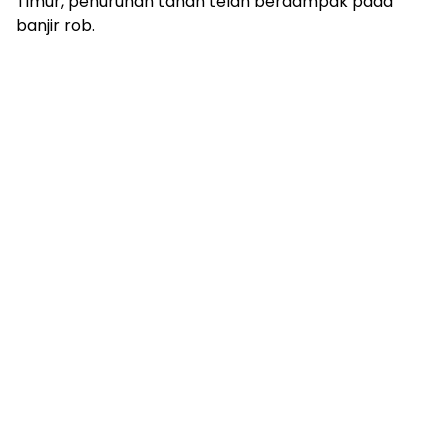
Timur, penurunan tanah telah berdampak pada
banjir rob.