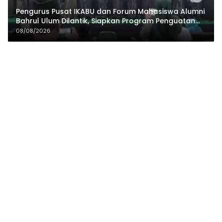
Pengurus Pusat IKABU dan Forum Mahasiswa Alumni
Bahrul Ulum Dilantik, Siapkan Program Penguatan
Organisasi dan Ekonomi
08/08/2026