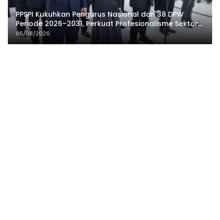
PPSPI Kukuhkan Pengurus Nasional dan 38 DPW
Periode 2026–2031, Perkuat Profesionalisme Sektor
Publik
05/08/2026