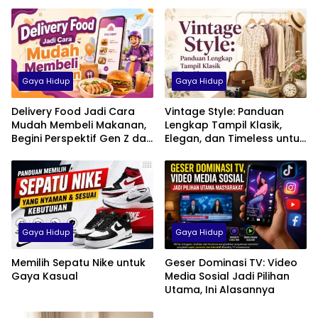
Gaya Hidup
Gaya Hidup
Delivery Food Jadi Cara
Vintage Style: Panduan
Mudah Membeli Makanan,
Lengkap Tampil Klasik,
Begini Perspektif Gen Z dan
Elegan, dan Timeless untuk
Milenial di Indonesia
Pria, Wanita, hingga Anak
Gaya Hidup
Gaya Hidup
Memilih Sepatu Nike untuk
Geser Dominasi TV: Video
Gaya Kasual
Media Sosial Jadi Pilihan
Utama, Ini Alasannya