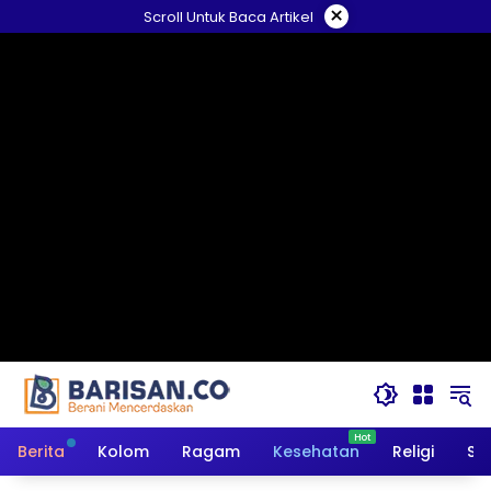
Langsung
×
Scroll Untuk Baca Artikel
ke
konten
Berita
Kolom
Ragam
Kesehatan
Religi
So