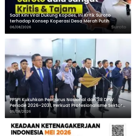
Saat Kini Viral Dukung Kopdes, Ini Kritik Suroto
terhadap Konsep Koperasi Desa Merah Putih
06/08/2026
PPSPI Kukuhkan Pengurus Nasional dan 38 DPW
Periode 2026–2031, Perkuat Profesionalisme Sektor
Publik
05/08/2026