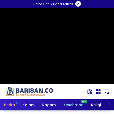
Langsung
×
Scroll Untuk Baca Artikel
ke
konten
Berita
Kolom
Ragam
Kesehatan
Religi
So