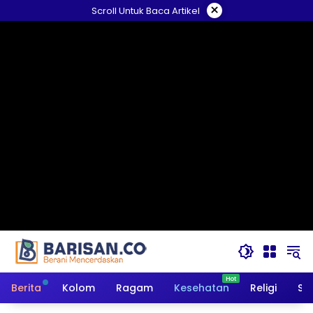
Langsung
×
Scroll Untuk Baca Artikel
ke
konten
Berita
Kolom
Ragam
Kesehatan
Religi
So