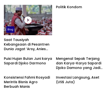
Politik Kondom
Blog
Saat Tausiyah
Kebangsaan di Pesantren
Dunia Jagat ‘Arsy, Anies
Mendapat Jimat dan
Dukungan dari Abah Aos
Puisi Hujan Bulan Juni karya
Mengenal Sepak Terjang
Sapardi Djoko Darmono
dan Karya-Karya Sapardi
Djoko Damono yang Jadi
Google Doodle Hari Ini
Konsistensi Fahmi Rosyadi
Investasi Langsung, Aset
Merintis Bisnis Agro
(US$ Juta)
Berbuah Manis