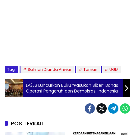
Tag:
Salman Dianda Anwar
Taman
UGM
LP3ES Luncurkan Buku “Pasukan Siber” Bahas
Operasi Pengaruh dan Demokrasi Indonesia
POS TERKAIT