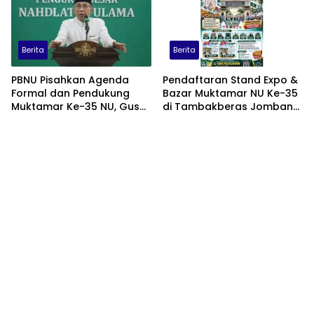
Berita
Berita
PBNU Pisahkan Agenda
Pendaftaran Stand Expo &
Formal dan Pendukung
Bazar Muktamar NU Ke-35
Muktamar Ke-35 NU, Gus
di Tambakberas Jombang
Yahya: Forum
Resmi Dibuka, Ini Harga
Permusyawaratan
dan Fasilitasnya
Dipusatkan di
Tambakberas