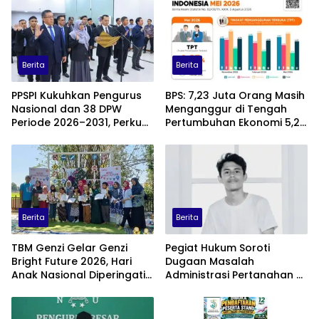
Berita
Berita
PPSPI Kukuhkan Pengurus
BPS: 7,23 Juta Orang Masih
Nasional dan 38 DPW
Menganggur di Tengah
Periode 2026–2031, Perkuat
Pertumbuhan Ekonomi 5,29
Profesionalisme Sektor
Persen
Publik
Berita
Berita
TBM Genzi Gelar Genzi
Pegiat Hukum Soroti
Bright Future 2026, Hari
Dugaan Masalah
Anak Nasional Diperingati
Administrasi Pertanahan di
dengan Lomba Puisi dan
Balik Konflik Agraria Laoli
Tembang Dolanan
Luwu Timur