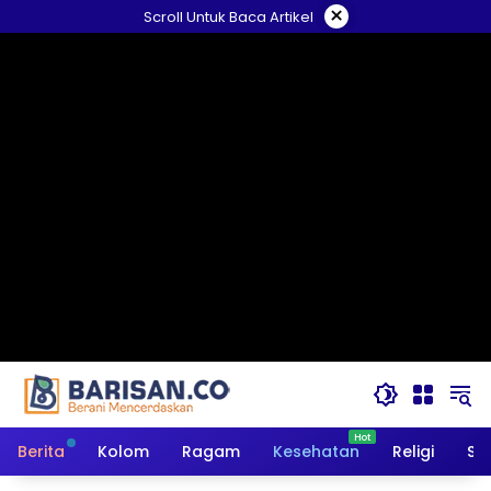
Langsung
×
Scroll Untuk Baca Artikel
ke
konten
Berita
Kolom
Ragam
Kesehatan
Religi
So