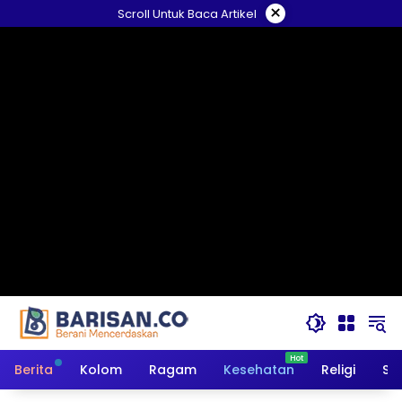
Langsung
×
Scroll Untuk Baca Artikel
ke
konten
Berita
Kolom
Ragam
Kesehatan
Religi
So