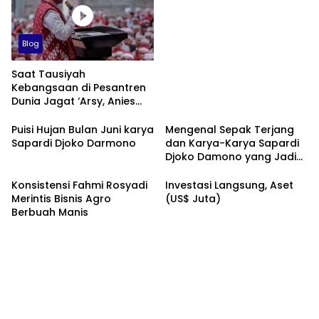
Blog
Saat Tausiyah
Kebangsaan di Pesantren
Dunia Jagat ‘Arsy, Anies
Mendapat Jimat dan
Dukungan dari Abah Aos
Puisi Hujan Bulan Juni karya
Mengenal Sepak Terjang
Sapardi Djoko Darmono
dan Karya-Karya Sapardi
Djoko Damono yang Jadi
Google Doodle Hari Ini
Konsistensi Fahmi Rosyadi
Investasi Langsung, Aset
Merintis Bisnis Agro
(US$ Juta)
Berbuah Manis