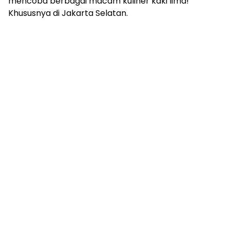
mencoba berbagai macam kuliner kaki lima!
Khususnya di Jakarta Selatan.