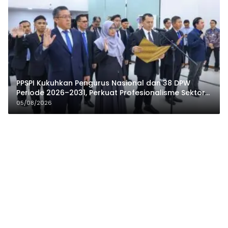
PPSPI Kukuhkan Pengurus Nasional dan 38 DPW
Periode 2026–2031, Perkuat Profesionalisme Sektor
Publik
05/08/2026