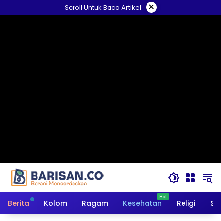
Langsung
×
Scroll Untuk Baca Artikel
ke
konten
Berita
Kolom
Ragam
Kesehatan
Religi
So