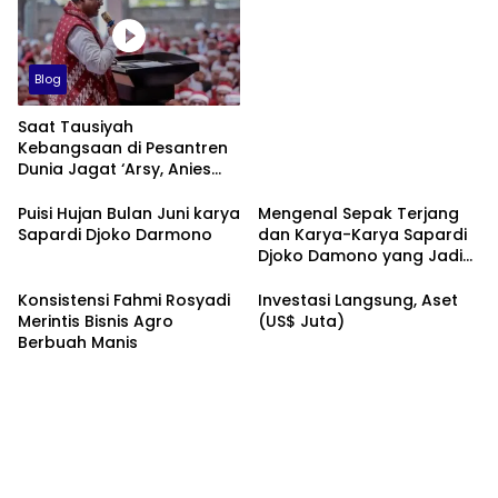
Blog
Saat Tausiyah
Kebangsaan di Pesantren
Dunia Jagat ‘Arsy, Anies
Mendapat Jimat dan
Dukungan dari Abah Aos
Puisi Hujan Bulan Juni karya
Mengenal Sepak Terjang
Sapardi Djoko Darmono
dan Karya-Karya Sapardi
Djoko Damono yang Jadi
Google Doodle Hari Ini
Konsistensi Fahmi Rosyadi
Investasi Langsung, Aset
Merintis Bisnis Agro
(US$ Juta)
Berbuah Manis