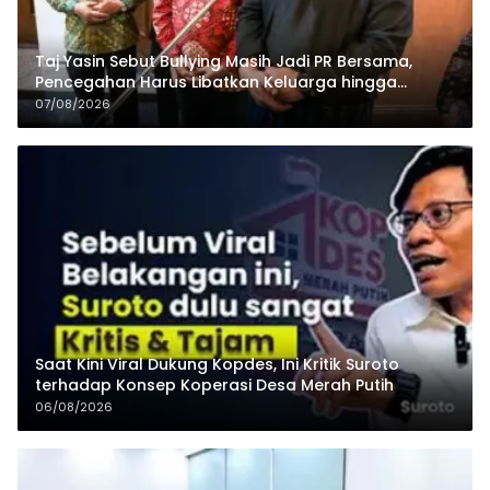
Taj Yasin Sebut Bullying Masih Jadi PR Bersama,
Pencegahan Harus Libatkan Keluarga hingga
Pesantren
07/08/2026
Saat Kini Viral Dukung Kopdes, Ini Kritik Suroto
terhadap Konsep Koperasi Desa Merah Putih
06/08/2026