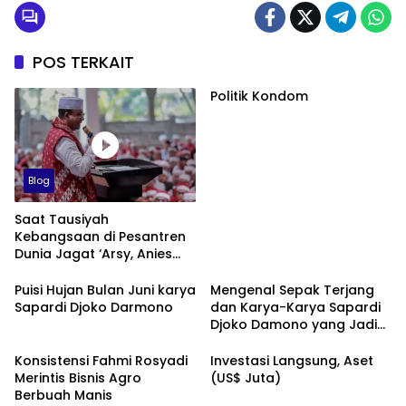
POS TERKAIT
Politik Kondom
Blog
Saat Tausiyah
Kebangsaan di Pesantren
Dunia Jagat ‘Arsy, Anies
Mendapat Jimat dan
Dukungan dari Abah Aos
Puisi Hujan Bulan Juni karya
Mengenal Sepak Terjang
Sapardi Djoko Darmono
dan Karya-Karya Sapardi
Djoko Damono yang Jadi
Google Doodle Hari Ini
Konsistensi Fahmi Rosyadi
Investasi Langsung, Aset
Merintis Bisnis Agro
(US$ Juta)
Berbuah Manis