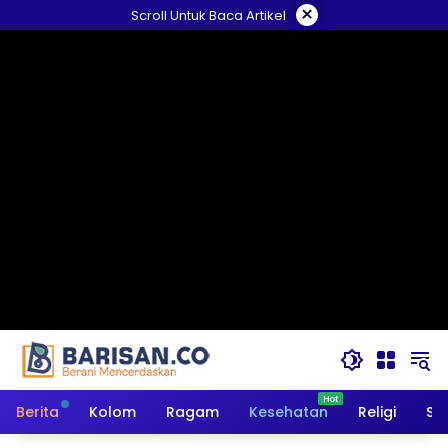
Langsung
×
Scroll Untuk Baca Artikel
ke
konten
Berita
Kolom
Ragam
Kesehatan
Religi
So