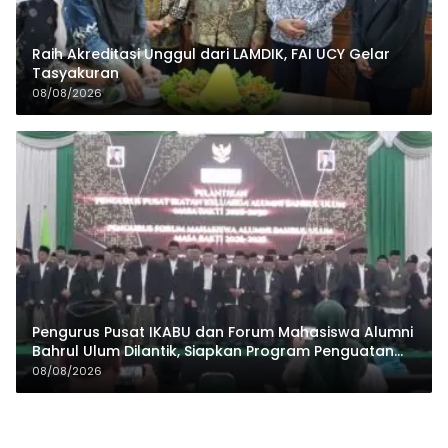
Raih Akreditasi Unggul dari LAMDIK, FAI UCY Gelar
Tasyakuran
08/08/2026
Pengurus Pusat IKABU dan Forum Mahasiswa Alumni
Bahrul Ulum Dilantik, Siapkan Program Penguatan
Organisasi dan Ekonomi
08/08/2026