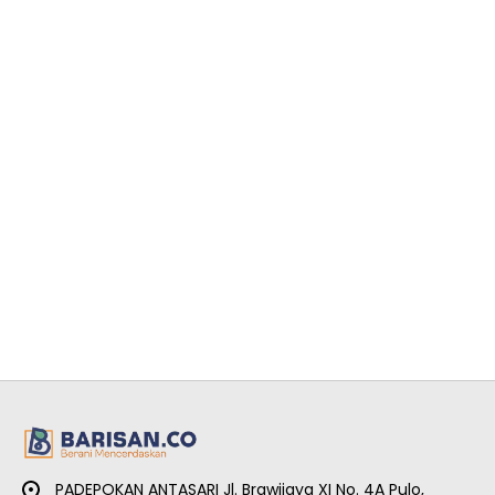
PADEPOKAN ANTASARI Jl. Brawijaya XI No. 4A Pulo,