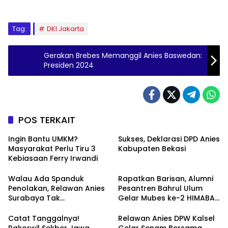
Tag:
DKI Jakarta
Gerakan Brebes Memanggil Anies Baswedan:
Presiden 2024
POS TERKAIT
Ingin Bantu UMKM?
Sukses, Deklarasi DPD Anies
Masyarakat Perlu Tiru 3
Kabupaten Bekasi
Kebiasaan Ferry Irwandi
Walau Ada Spanduk
Rapatkan Barisan, Alumni
Penolakan, Relawan Anies
Pesantren Bahrul Ulum
Surabaya Tak
Gelar Mubes ke-2 HIMABAS
Tergoyahkan
dan Bentuk IKABU
Semarang
Catat Tanggalnya!
Relawan Anies DPW Kalsel