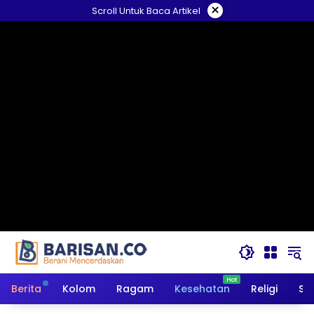
Langsung
×
Scroll Untuk Baca Artikel
ke
konten
Berita
Kolom
Ragam
Kesehatan
Religi
So