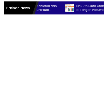
n Pengurus Nasional dan
BPS: 7,23 Juta Orang Masih Menga
Barisan News
 2026–2031, Perkuat
di Tengah Pertumbuhan Ekonomi 5,
 Sektor Publik
Persen