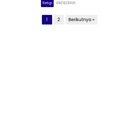
Religi
09/12/2021
Paginasi
1
2
Berikutnya »
pos