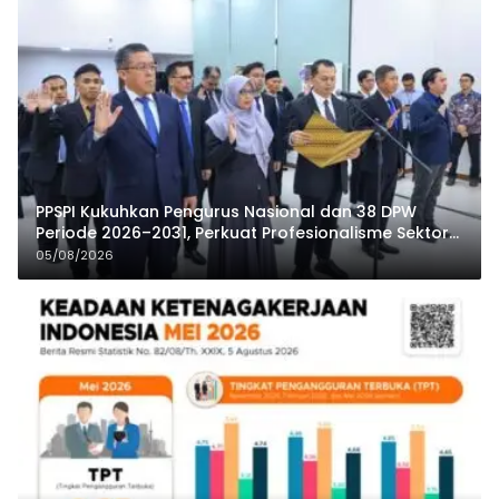
PPSPI Kukuhkan Pengurus Nasional dan 38 DPW
Periode 2026–2031, Perkuat Profesionalisme Sektor
Publik
05/08/2026