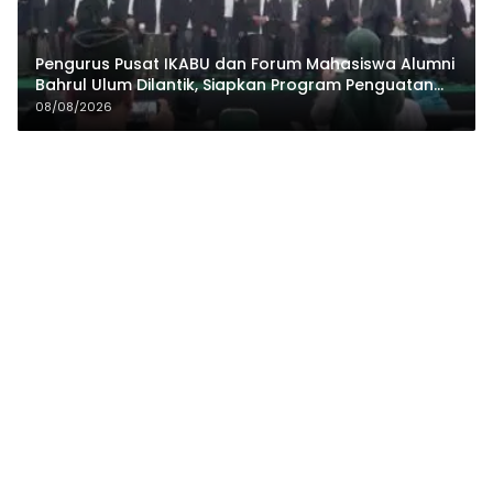
Pengurus Pusat IKABU dan Forum Mahasiswa Alumni
Bahrul Ulum Dilantik, Siapkan Program Penguatan
Organisasi dan Ekonomi
08/08/2026