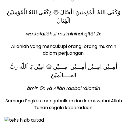
وَكَفَى اللهُ الْمُؤمِنِيْنَ الْقِتَالَ ۞ وَكَفَى اللهُ الْمُؤمِنِيْنَ
الْقِتَالَ
wa kafallâhul mu’minînal qitâl 2x
Allahlah yang mencukupi orang-orang mukmin
dalam perjuangan.
اٰمِــيْن اٰمِــيْن اٰمِـــيْن اٰمِـــيْن ۞ اٰمِيْن يَا اَللّٰه رَبَّ
العَــــالَمِيْنَ
âmîn 5x yâ Allâh rabbal ‘âlamîn
Semoga Engkau mengabulkan doa kami, wahai Allah
Tuhan segala keberadaan.