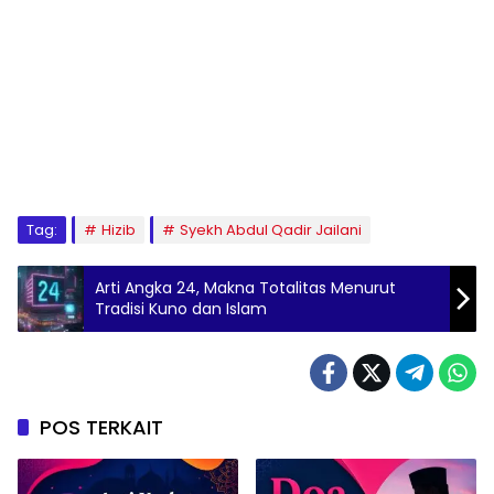
Tag:
Hizib
Syekh Abdul Qadir Jailani
Arti Angka 24, Makna Totalitas Menurut
Tradisi Kuno dan Islam
POS TERKAIT