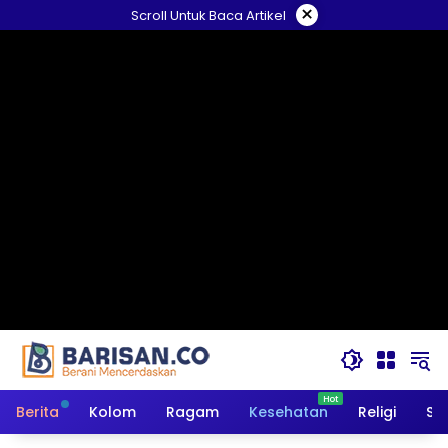
Langsung
×
Scroll Untuk Baca Artikel
ke
konten
Berita
Kolom
Ragam
Kesehatan
Religi
So