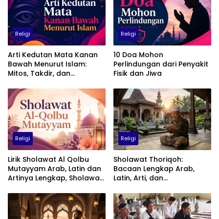
Religi
Religi
Arti Kedutan Mata Kanan
10 Doa Mohon
Bawah Menurut Islam:
Perlindungan dari Penyakit
Mitos, Takdir, dan
Fisik dan Jiwa
Penjelasan Medis
Religi
Religi
Lirik Sholawat Al Qolbu
Sholawat Thoriqoh:
Mutayyam Arab, Latin dan
Bacaan Lengkap Arab,
Artinya Lengkap, Sholawat
Latin, Arti, dan
Penuh Cinta kepada Nabi
Keutamaannya
Muhammad SAW