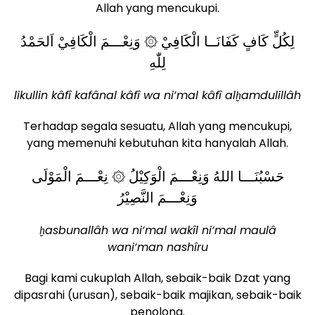
Allah yang mencukupi.
لِكُلٍّ كَافٍ كَفَانَــا الْكَافِيْ ۞ وَنِعْـــمَ الْكَافِيْ اَلحَمْدُ
لِلّٰهِ
likullin kâfî kafânal kâfî wa ni‘mal kâfî alḫamdulillâh
Terhadap segala sesuatu, Allah yang mencukupi,
yang memenuhi kebutuhan kita hanyalah Allah.
حَسْبُنَـــا اللهُ وَنِعْـــمَ الْوَكِيْلُ ۞ نِعْـــمَ الْمَوْلَى
وَنِعْـــمَ النَّصِيْرُ
ḫasbunallâh wa ni‘mal wakîl ni‘mal maulâ
wani‘man nashîru
Bagi kami cukuplah Allah, sebaik-baik Dzat yang
dipasrahi (urusan), sebaik-baik majikan, sebaik-baik
penolong.