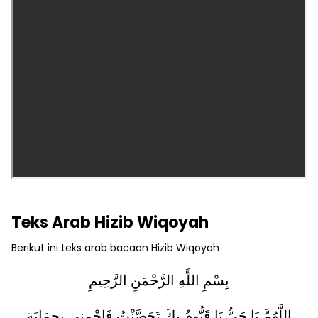
Teks Arab Hizib Wiqoyah
Berikut ini teks arab bacaan Hizib Wiqoyah
بِسْمِ اللَّهِ الرَّحْمَنِ الرَّحِيمِ
اللَّهُمَّ يَا حَيُّ يَا قَيُّومُ بِكَ تَحَصَّنْتُ فَاحْمِنِي بِحِمَايَةِ