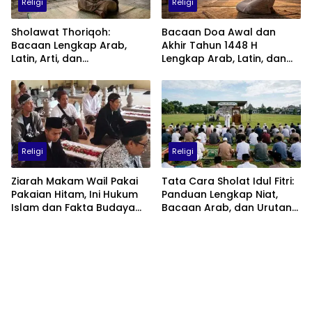
Religi
Religi
Sholawat Thoriqoh:
Bacaan Doa Awal dan
Bacaan Lengkap Arab,
Akhir Tahun 1448 H
Latin, Arti, dan
Lengkap Arab, Latin, dan
Keutamaannya
Artinya: Waktu, Tata Cara,
dan Keutamaannya
Religi
Religi
Ziarah Makam Wail Pakai
Tata Cara Sholat Idul Fitri:
Pakaian Hitam, Ini Hukum
Panduan Lengkap Niat,
Islam dan Fakta Budaya
Bacaan Arab, dan Urutan
Jawa yang Jarang
Pelaksanaan
Diketahui