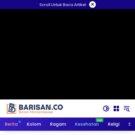
Langsung
×
Scroll Untuk Baca Artikel
ke
konten
Berita
Kolom
Ragam
Kesehatan
Religi
So