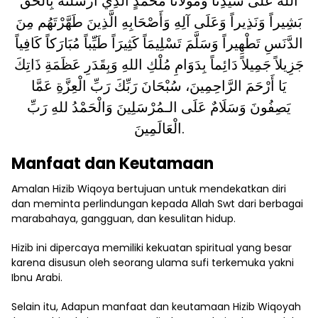
اللَّهُ عَلَى سَيِّدِنَا وَمَوْلَانَا مُحَمَّدٍ الَّذِي أَرْسَلْتَهُ بِالحَقِّ
بَشِيراً وَنَذِيراً وَعَلَى آلِهِ وَأَصْحَابِهِ الَّذِينَ طَهَّرْتَهُم مِنَ
الدَّنَسِ تَطْهِيراً وَسَلَّمَ تَسْلِيمَاً كَثِيرَاً طَيِّباً مُبَارَكاً كَافِياً
جَزِيلاً جَمِيلاً دَائِماً بِدَوَامِ مُلْكِ اللهِ وَبِقَدَرِ عَظَمَةِ ذَاتِكَ
يَا أَرْحَمَ الرَّاحِمِينَ، سُبْحَانَ رَبِّكَ رَبِّ الْعِزَّةِ عَمَّا
يَصِفُونَ وَسَلَامٌ عَلَى الـمُرْسَلِينَ وَالْحَمْدُ للهِ رَبِّ
الْعَالَمِينَ.
Manfaat dan Keutamaan
Amalan Hizib Wiqoya bertujuan untuk mendekatkan diri
dan meminta perlindungan kepada Allah Swt dari berbagai
marabahaya, gangguan, dan kesulitan hidup.
Hizib ini dipercaya memiliki kekuatan spiritual yang besar
karena disusun oleh seorang ulama sufi terkemuka yakni
Ibnu Arabi.
Selain itu, Adapun manfaat dan keutamaan Hizib Wiqoyah