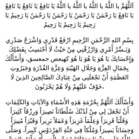
اَللَّهُمَّ يا اللَّهُ يا اللَّهُ يا اللَّهُ يا اللَّهُ يَا نَافِعُ يَا نَافِعُ يَا نَافِعُ
يَا نَافِعُ يَا رَحْمَنُ يَا رَحْمَنُ يَا رَحْمَنُ يَا رَحْمَنُ يَا رَحِيمُ يَا
رَحِيمُ يَا رَحِيمُ يَا رَحِيمُ
بِسْمِ اللهِ الرَّحْمَنِ الرَّحِيمِ ارْفَعْ قَدْرِي وَاشْرَحْ صَدْرِي
وَيَـسِّرْ أَمْرِي وَارْزُقْنِي مِنْ حَيْثُ لَا أَحْتَسِبُ بِفَضْلِكَ
وَإِحْسَانِكَ يَا هُوَ يَا هُوَ يَا هُوَ كهيعص حمعسق، وَأَسْأَلُكَ
بِجَمَالِ العِزَّةِ وَجَلَالِ الهَيْبَةِ وَعِزَّةِ القُدْرَةِ وَجَبَرُوتِ
العَظَمَةِ أَنْ تَجْعَلَنِي مِنْ عِبَادِكَ الصَّالِحِينَ الذِينَ لَا
خَوْفٌ عَلَيْهِمْ وَلَا هُمْ يَحْزَنُونَ،
وَأَسْأَلُكَ اَللَّهُمَّ بِحُرْمَةِ هَذِهِ الأَسْمَاءِ وَالآيَاتِ وَالكَلِمَاتِ
أَنْ تَجْعَلَ لِي مِنْ لَدُنْكَ سُلْطَانَاً نَصِيرَاً وَرِزْقَاً كَثِيرَاً
وَقَلْبَاً قَرِيرَاً وَعِلْمَاً غَزِيرَاً وَعَمَلاً بَرِيراً وَقَبْرَاً مُنِيرَاً
وَحِسَابَاً يَسِيرَاً وَمُلْكاً فِي جَنَّةِ الفِرْدَوْسِ كَبِيراً، وَصَلَّى