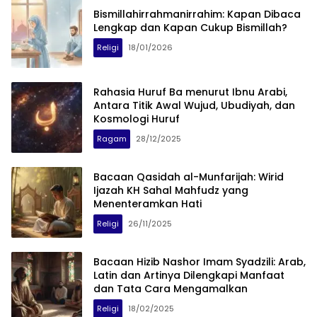
Bismillahirrahmanirrahim: Kapan Dibaca
Lengkap dan Kapan Cukup Bismillah?
Religi
18/01/2026
Rahasia Huruf Ba menurut Ibnu Arabi,
Antara Titik Awal Wujud, Ubudiyah, dan
Kosmologi Huruf
Ragam
28/12/2025
Bacaan Qasidah al-Munfarijah: Wirid
Ijazah KH Sahal Mahfudz yang
Menenteramkan Hati
Religi
26/11/2025
Bacaan Hizib Nashor Imam Syadzili: Arab,
Latin dan Artinya Dilengkapi Manfaat
dan Tata Cara Mengamalkan
Religi
18/02/2025