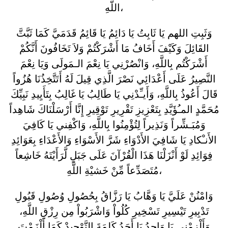
اللَّهِ،
وَثَبِتِ اللهم يَا ثَابِتُ يَا دَائِمُ يَا قَائِمُ قَدَمَيَّ كَمَا ثَبَّتَّ
القَائِلَ وَكَيْفَ أَخَافُ مَا أَشْرَكْتُمْ وَلاَ تَخَافُونَ أَنَّكُمْ
أَشْرَكْتُم بِاللَّهِ، وَانْصُرْنِي يَا نِعْمَ الـمَولَى وَيَا نِعْمَ
النَّصِيرُ عَلَى أَعْدَائِي نَصْرَ الَّذِي قِيلَ لَهُ أَتَتَّخِذُنَا هُزُواً
قَالَ أَعُوذُ بِاللَّهِ، وَأَيـِّدْنِي يَا طَالِبُ يَا غَالِبُ بِتَأَيِيدِ نَبِيِّكَ
مُحَمَّدٍ المـُؤَيَّدِ بِتَعْزِيزِ تَقْرِيرِ تَوْقِيرِ إِنَّا أَرْسَلْنَاكَ شَاهِداً
وَمُبَـشِّراً وَنَذِيراً لِتُؤْمِنُوا بِاللَّهِ، وَاكْفِني يَا كَافِيَ
الأَنـْكادِ يَا شَافِيَ الأَدْوَاءِ شَرَّ الأَسْوَاءِ وَالأَعْدَاءِ بِعَوَائِدِ
فِوَائِدِ لَوْ أَنْزَلْنَا هَذَا الْقُرْآنَ عَلَى جَبَلٍ لَّرَأَيْتَهُ خَاشِعاً
مُتَصَدِّعاً مِّنْ خَشيْةِ اللَّهِ،
وَامْنُنْ عَلَيَّ يَا وَهَّابُ يَا رَزَّاقُ بِحُصُولِ وُصُولِ قَبُولِ
تَدْبِيرِ تَيْسِيرِ تَسْخِيرِ كُلُواْ وَاشْرَبُواْ مِن رِزْقِ اللَّهِ،
وَأَلْزِمْنِي يَا وَاحِدُ يَا أَحَدُ كَلِمَةَ التَّوْحِيدْ كَمَا أَلْزَمْتَ