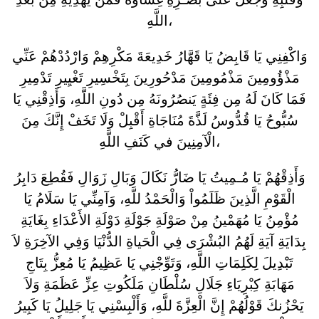
اللَّهِ،
وَاكْفِنِي يَا قَابِضُ يَا قَهَّارُ خَدِيعَةَ مَكْرِهِمْ وَارْدُدْهُمْ عَنِّي
مَذْؤُومِينَ مَذْمُومِينَ مَدْحُورِينَ بِتَخْسِيرِ تَغْيِيرِ تَدْمِيرِ
فَمَا كَانَ لَهُ مِن فِئَةٍ يَنصُرُونَهُ مِن دُونِ اللَّهِ، وَأَذِقْنِي يَا
سُبُّوحُ يَا قُدُّوسُ لَذَّةَ مُنَاجَاةِ أَقْبِلْ وَلَا تَخَفْ إِنَّكَ مِنَ
الْآمِنِينَ في كَنَفِ اللَّهِ،
وَأَذِقْهُمْ يَا مُـمِيتُ يَا ضَارُّ نَكَالَ وَبَالِ زَوَالِ فَقُطِعَ دَابِرُ
الْقَوْمِ الَّذِينَ ظَلَمُواْ وَالْحَمْدُ للَّهِ، وَآمِنِّي يَا سَلَامُ يَا
مُؤْمِنُ يَا مُهَمْينُ مِنْ صَوْلَةِ جَوْلَةِ دَوْلَةِ الأَعْدَاءِ بِغَايَةِ
بِدَايَةِ آيَةِ لَهُمُ البُشْرَى فِي الْحَياةِ الدُّنْيَا وَفِي الآخِرَةِ لاَ
تَبْدِيلَ لِكَلِمَاتِ اللَّهِ، وَتَوِّجْنِي يَا عَظِيمُ يَا مُعِزُّ بِتَاجِ
مَهَابَةِ كِبْرِيَاءِ جَلَالِ سُلْطَانِ مَلَكُوتِ عِزِّ عَظَمَةِ وَلاَ
يَحْزُنكَ قَوْلُهُمْ إِنَّ الْعِزَّةَ للَّهِ، وَأَلْبِسْنِي يَا جَلِيلُ يَا كَبِيرُ