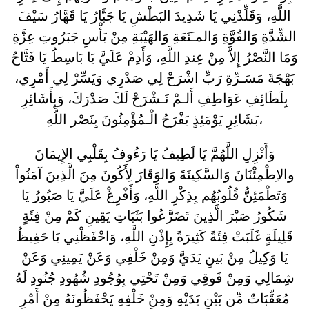
اللَّهِ، وَقَلِّدْنِي يَا شَدِيدَ البَطْشِ يَا جَبَّارُ يَا قَهَّارُ سَيْفَ
الشِّدَّةِ وَالقُوَّةِ وَالمـَنَعَةِ وَالهَيْبَةِ مِنْ بَأْسِ جَبَرُوتِ عِزَّةِ
وَمَا النَّصْرُ إِلاَّ مِنْ عِندِ اللَّهِ، وَأَدِمْ عَلَيَّ يَا بَاسِطُ يَا فَتَّاحُ
بَهْجَةَ مَسَـرِّةِ رَبِّ اشْرَحْ لِي صَدْرِي وَيَسِّرْ لِي أَمْرِي،
بِلَطَائِفِ عَوَاطِفِ أَلـمْ نَـشْرَحْ لَكَ صَدْرَكَ، وَبِأَشَائِرِ
بَشَائِرِ يَوْمَئِذٍ يَفْرَحُ الْـمُؤْمِنُونَ بِنَصْر اللَّهِ،
وَأَنْزِلِ اللَّهُمَّ يَا لَطِيفُ يَا رَءُوفُ بِقَلْبِي الإِيمَانَ
والاِطْمِئْنَانَ وَالسَّكِينَةَ وَالوَقَارَ لِأَكُونَ مِنَ الَّذِينَ آمَنُواْ
وَتَطْمَئِنُّ قُلُوبُهُم بِذِكْرِ اللَّهِ، وَأَفْرِغْ عَلَيَّ يَا صَبُورُ يَا
شَكُورُ صَبْرَ الَّذِينَ تَضَرَّعُوا بَثَبَاتِ يَقِينِ كَمْ مِنْ فِئَةٍ
قَلِيلَةٍ غَلَبَتْ فِئَةً كَثِيرَةً بِإِذْنِ اللَّهِ، وَاحْفَظْنِي يَا حَفِيظُ
يَا وَكِيلُ مِنْ بَينِ يَدَيَّ وَمِنْ خَلْفِي وَعَنْ يَمِينِي وَعَنْ
شِمَالِي وَمِنْ فَوقِي وَمِنْ تَحْتِي بِوُجُودِ شُهُودِ جُنُودِ لَهُ
مُعَقِّبَاتٌ مِّن بَيْنِ يَدَيْهِ وَمِنْ خَلْفِهِ يَحْفَظُونَهُ مِنْ أَمْرِ