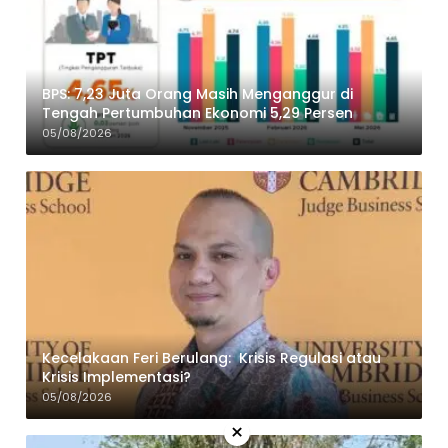
BPS: 7,23 Juta Orang Masih Menganggur di
Tengah Pertumbuhan Ekonomi 5,29 Persen
05/08/2026
Kecelakaan Feri Berulang: Krisis Regulasi atau
Krisis Implementasi?
05/08/2026
×