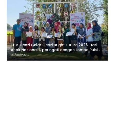
TBM Genzi Gelar Genzi Bright Future 2026, Hari
Anak Nasional Diperingati dengan Lomba Puisi
dan Tembang Dolanan
04/08/2026