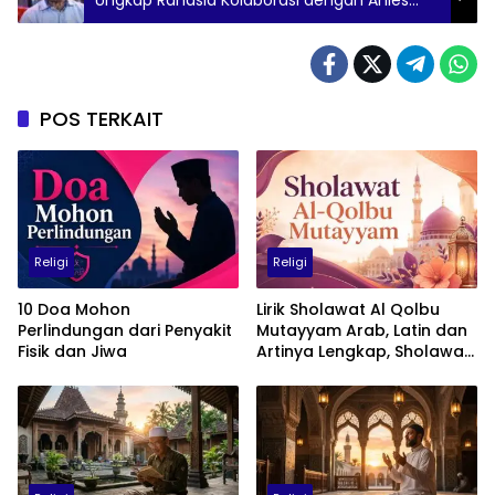
Baswedan
POS TERKAIT
Religi
Religi
10 Doa Mohon
Lirik Sholawat Al Qolbu
Perlindungan dari Penyakit
Mutayyam Arab, Latin dan
Fisik dan Jiwa
Artinya Lengkap, Sholawat
Penuh Cinta kepada Nabi
Muhammad SAW