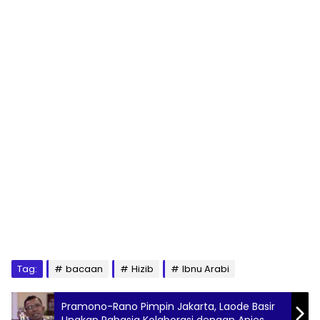
Tag:
bacaan
Hizib
Ibnu Arabi
Pramono-Rano Pimpin Jakarta, Laode Basir
Ungkap Rahasia Kolaborasi dengan Anies