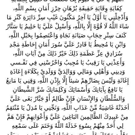
كِفَايَةِ وِقَايَةِ حَقِيقَةِ بُرْهَانِ حِرْزِ أَمَانِ بِسْمِ اللَّهِ،
وَأَدْخِلْنِي يَا أَوَّلُ يَا آخِرُ مَكْنُونَ غَيْبِ سِرِّ دَائِرَةِ كَنْزِ مَا
شَاءَ اللَّهُ لَا قُوَّةَ إِلَّا بِاللَّهِ، وَأَسْبِلْ عَلَيَّ يَا حَلِيمُ يَا سَتَّارُ
كَنَفَ سِتْرِ حِجَابِ صَيَانَةِ نَجَاةِ وَاعْتَصِمُوا بِحَبْلِ اللَّهِ،
وَابْنِ يَا مُحِيطُ يَا قَادِرُ عَلَيَّ سُورَ أَمَانِ إِحَاطَةِ مَجْدِ
سُرَادِقِ عِزِّ عَظَمَةِ ذَلِكَ خَيْرٌ ذَلِكَ مِنْ آيَاتِ اللَّهِ،
وَأَعِذْنِي يَا رَقِيبُ يَا مُجِيبُ وَاحْرُسْنِي فِي نَفْـسي
وَدِينِي وَأَهْلِي وَمَالِي وَوَالِدَيَّ وَوَلَدِيْ بِكَلَاءَةِ إِعَاذَةِ
إِغَاثَةِ وَلَيْسَ بِضَارِّهِمْ شيئاً إِلَّا بِإِذْنِ اللَّهِ، وَقِنِي يَا مَانِعُ
يَا نَافِعُ بِآيَاتِكَ وَأَسْمَائِكَ وَكَلِمَاتِكَ شَرَّ الشَّيطَانِ
وَالسُّلْطَانِ وَالإِنْسَانِ فَإِنْ ظَالِمٌ أَوْ جَبَّارٌ بَغَى عَلَيَّ
أخَذَتْهُ غَاشِيَةٌ مِّنْ عَذَابِ اللَّهِ، وَنَجِّنِي يَا مُذِلُ يَا مُنْتَقِمُ
مِنْ عَبِيدِكَ الظَّالِمِينَ البَاغِينَ عَلَيَّ وَأَعْوَانِهِمْ فَإِنْ هَمَّ
لِي أَحَدٌ مِنْهُمْ بِسُوءٍ خَذَلَهُ اللَّهُ وَخَتَمَ عَلَى سَمْعِهِ
وَقَلْبِهِ وَجَعَلَ عَلَى بَصَـرِهِ غِشَاوَةً فَمَن يَهْدِيهِ مِن بَعْدِ