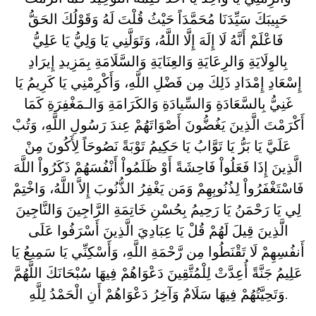
حَبِيبَكَ سَيِّدَنَا مُحَمَّدَاً حَيْثُ قُلْتَ لَهُ وَقَوْلُكَ الحَقُّ
فَاعْلَمْ أَنَّهُ لَا إِلَهَ إِلَّا اللَّهُ، وَتَوَلَّنِي يَا وَلِيُّ يَا عَلِيُّ
بِالوِلَايَةِ وَالرِعَايَةِ وَالعِنَايَةِ وَالسَّلَامَةِ بِمَزِيدِ إِيرَادِ
إِسْعَادِ إِمْدَادِ ذَلِكَ مِن فَضْلِ اللَّهِ، وَأَكْرِمْنِي يَا كَرِيمُ يَا
غَنِيُّ بِالسَّعَادَةِ وَالسِّيادَةِ وَالكَرَامَةِ وَالـمَغْفِرَةِ كَمَا
أَكْرَمْتَ الَّذِينَ يَغُضُّونَ أَصْوَاتَهُمْ عِندَ رَسُولِ اللَّهِ، وَتُبْ
عَلَيَّ يَا بَرُّ يَا تَوَّابُ يَا حَكِيمُ تَوْبَةً نَصُوحَاً لِأَكُونَ مِنْ
الَّذِينَ إِذَا فَعَلُواْ فَاحِشَةً أَوْ ظَلَمُواْ أَنْفُسَهُمْ ذَكَرُواْ اللَّهَ
فَاسْتَغْفَرُواْ لِذُنُوبِهِمْ وَمَن يَغْفِرُ الذُّنُوبَ إِلاَّ اللَّهُ، وَاخْتِمْ
لِي يَا رَحْمَنُ يَا رَحِيمُ بِحُسْنِ خَاتِمَةِ الرَّاجِينَ وَالنَّاجِينَ
الَّذِينَ قِيلَ لَهُمْ قُلْ يَا عِبَادِيَ الَّذِينَ أَسْرَفُوا عَلَى
أَنفُسِهِمْ لَا تَقْنَطُوا مِن رَّحْمَةِ اللَّهِ، وَأَسْكِنِّي يَا سَمِيعُ يَا
عَلِيمُ جَنَّةً أُعِدَّتْ لِلْمُتَّقِينَ دَعْوَاهُمْ فِيهَا سُبْحَانَكَ اللَّهُمَّ
وَتَحِيَّتُهُمْ فِيهَا سَلَامٌ وَآخِرُ دَعْوَاهُمْ أَنِ الْحَمْدُ لِلَّهِ.