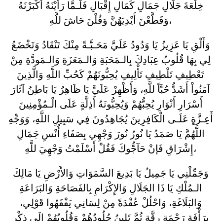
خِلْعَةَ جَلَالِ جَمَالِ كَمَالِ إِقْبَالِ فَلَـمَّا رَأَيْنَهُ أَكْبَرْنَهُ
وَقَطَّعْنَ أَيْدِيَهُنَّ وَقُلْنَ حَاشَ للَّهِ،
وَأَلْقِ يَا عَزِيزُ يَا وَدُودُ عَلَيَّ مَحَـبَّـةً مِنْكَ تَنْقَادُ وَتَخْضَعُ
لِي بِهَا قُلُوبُ عِبَادِكَ بِالـمَحَبَةِ وَالـمَعَزَةِ وَالـمَودَّةِ مِنْ
تَعْطِيفِ تَلْطِيفِ تَأْلِيفِ يُحِبُّونَهُمْ كَحُبِّ اللَّهِ وَالَّذِينَ
آمَنُواْ أَشَدُّ حُبَّاً للَّهِ، وَأَظْهِرْ عَلَيَّ يَا ظَاهِرُ يَا بَاطِنُ آثَارَ
أَسْرَارِ أَنْوَارِ يُحِبُّهُمْ وَيُحِبُّونَهُ أَذِلَّةٍ عَلَى الْـمُؤْمِنِينَ
أَعِـزَّةٍ عَلَـى الْكَافِرِينَ يُجَاهِدُونَ فِي سَبِيلِ اللَّهِ، وَوَجِّهِ
اللَّهُمَّ يَا صَمَدُ يَا نُورُ نُورَ وَجْهِي بِصَفَاءِ أُنْسِ جَمَالِ
إِشْرَاقِ فَإنْ حَآجُّوكَ فَقُلْ أَسْلَمْتُ وَجْهِيَ للَّهِ،
وَجَمِّلْنِي يَا جَمِيلُ يَا بَدِيعَ السَّمَوَاتِ وَالأَرْضِ يَا مَالِكَ
الـمُلْكِ يَا ذَا الجَلَالِ وَالإِكْرَامِ بِالفَصَاحَةِ وَالبَرَاعَةِ
وَالبَلَاغَةِ، وَاحْلُلْ عُقْدَةً مِنْ لِسَانِي يَفْقَهُوا قَوْلِي،
بِرَأْفَةِ رَحْمَةِ رِقَّةِ ثُمَّ تَلِينُ جُلُودُهُمْ وَقُلُوبُهُمْ إِلَى ذِكْرِ