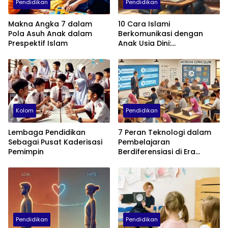
Pendidikan
Pendidikan
Makna Angka 7 dalam
10 Cara Islami
Pola Asuh Anak dalam
Berkomunikasi dengan
Prespektif Islam
Anak Usia Dini:
Menumbuhkan Akhlak,
Empati, dan Cinta
Kolom
Pendidikan
Lembaga Pendidikan
7 Peran Teknologi dalam
Sebagai Pusat Kaderisasi
Pembelajaran
Pemimpin
Berdiferensiasi di Era
Kurikulum Merdeka
Pendidikan
Pendidikan