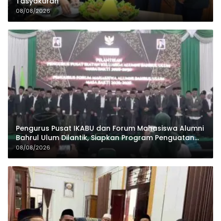
Tasyakuran
08/08/2026
Pengurus Pusat IKABU dan Forum Mahasiswa Alumni
Bahrul Ulum Dilantik, Siapkan Program Penguatan
Organisasi dan Ekonomi
08/08/2026