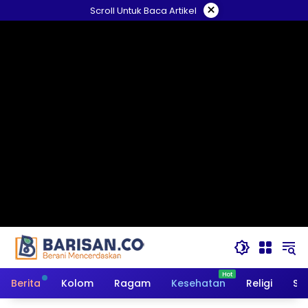
Langsung
×
Scroll Untuk Baca Artikel
ke
konten
Berita
Kolom
Ragam
Kesehatan
Religi
So