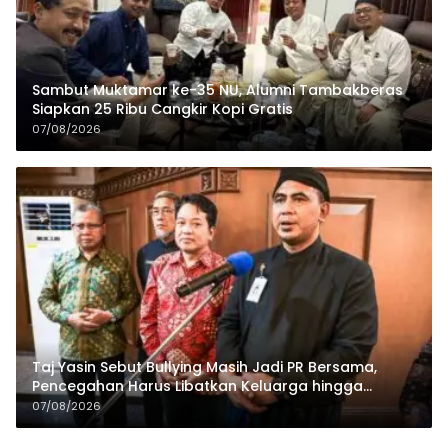
Sambut Muktamar ke-35 NU, Alumni Tambakberas
Siapkan 25 Ribu Cangkir Kopi Gratis
07/08/2026
Taj Yasin Sebut Bullying Masih Jadi PR Bersama,
Pencegahan Harus Libatkan Keluarga hingga
Pesantren
07/08/2026