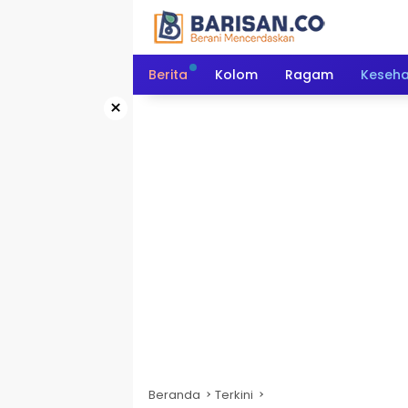
Langsung
ke
konten
Berita
Kolom
Ragam
Keseh
×
Beranda
Terkini