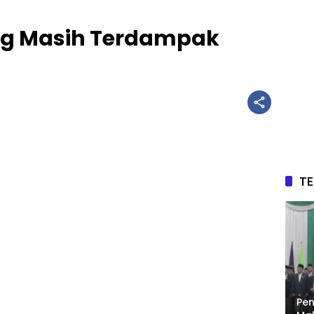
ang Masih Terdampak
T
Pen