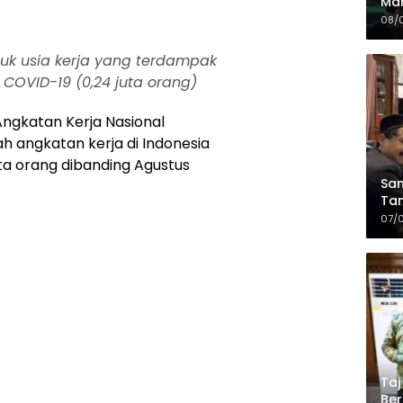
Mah
Sia
08/
da
duk usia kerja yang terdampak
COVID-19 (0,24 juta orang)
Angkatan Kerja Nasional
h angkatan kerja di Indonesia
juta orang dibanding Agustus
Sam
Tam
Kop
07/
Taj
Ber