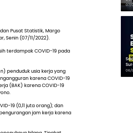
Kel
07/
an Pusat Statistik, Margo
r, Senin (07/11/2022).
asih terdampak COVID-19 pada
Saa
Sur
Mer
en) penduduk usia kerja yang
06/
pengangguran karena COVID-19
Kerja (BAK) karena COVID-19
wono.
D-19 (0,11 juta orang); dan
pengurangan jam kerja karena
penuhnya hilang, Tingkat