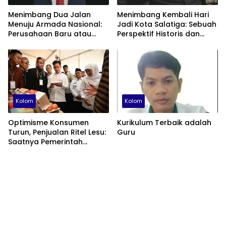
Menimbang Dua Jalan
Menimbang Kembali Hari
Menuju Armada Nasional:
Jadi Kota Salatiga: Sebuah
Perusahaan Baru atau
Perspektif Historis dan
Fondasi Maritime ID?
Administratif
Kolom
Kolom
Optimisme Konsumen
Kurikulum Terbaik adalah
Turun, Penjualan Ritel Lesu:
Guru
Saatnya Pemerintah
Berhenti Beralasan dan
Fokus Membenahi Ekonomi
Domestik