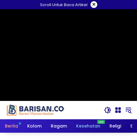
Langsung
×
Scroll Untuk Baca Artikel
ke
konten
Berita
Kolom
Ragam
Kesehatan
Religi
So